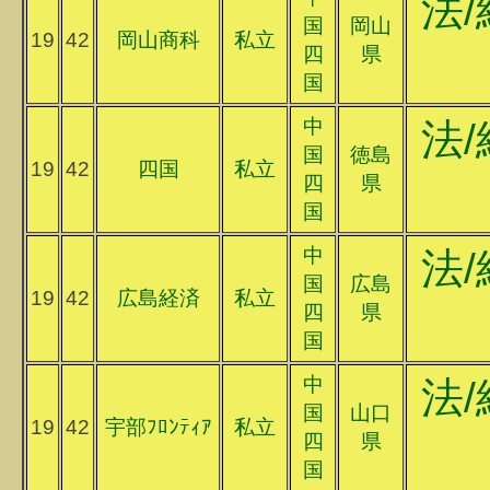
法/
国
岡山
19
42
岡山商科
私立
四
県
国
中
法/
国
徳島
19
42
四国
私立
四
県
国
中
法/
国
広島
19
42
広島経済
私立
四
県
国
中
法/
国
山口
19
42
宇部ﾌﾛﾝﾃｨｱ
私立
四
県
国