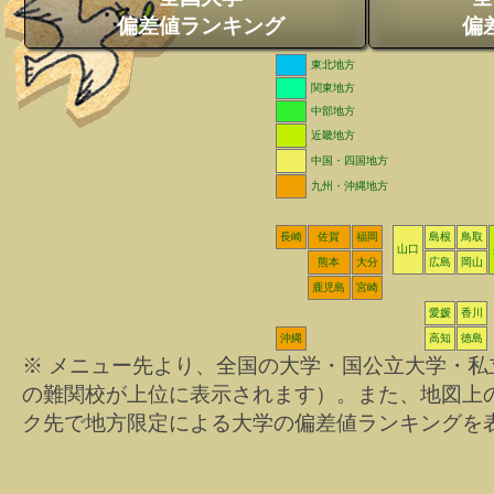
偏差値ランキング
偏
東北地方
関東地方
中部地方
近畿地方
中国・四国地方
九州・沖縄地方
長崎
佐賀
福岡
島根
鳥取
山口
熊本
大分
広島
岡山
鹿児島
宮崎
愛媛
香川
沖縄
高知
徳島
※ メニュー先より、全国の大学・国公立大学・
の難関校が上位に表示されます）。また、地図上
ク先で地方限定による大学の偏差値ランキングを