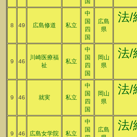
国
中
法/
国
広島
8
49
広島修道
私立
四
県
国
中
法/
川崎医療福
国
岡山
9
46
私立
祉
四
県
国
中
法/
国
岡山
9
46
就実
私立
四
県
国
中
法/
国
広島
9
46
広島女学院
私立