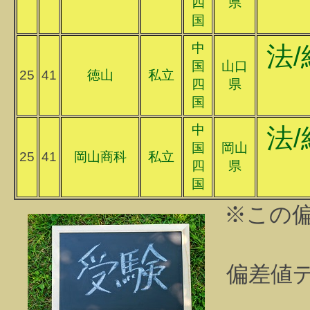
四
県
国
中
法/
国
山口
25
41
徳山
私立
四
県
国
中
法/
国
岡山
25
41
岡山商科
私立
四
県
国
※この
偏差値