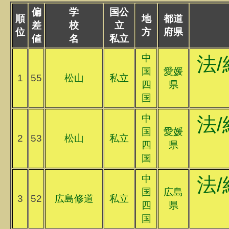
偏
学
国公
順
地
都道
差
校
立
位
方
府県
値
名
私立
中
法/
国
愛媛
1
55
松山
私立
四
県
国
中
法/
国
愛媛
2
53
松山
私立
四
県
国
中
法/
国
広島
3
52
広島修道
私立
四
県
国