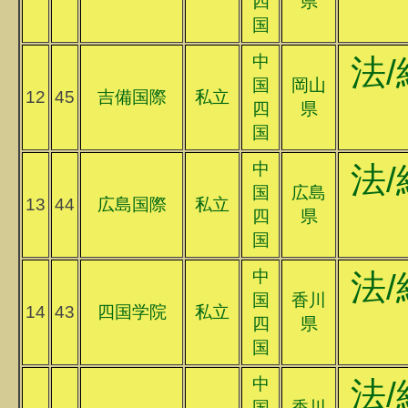
四
県
国
中
法/
国
岡山
12
45
吉備国際
私立
四
県
国
中
法/
国
広島
13
44
広島国際
私立
四
県
国
中
法/
国
香川
14
43
四国学院
私立
四
県
国
中
法/
国
香川