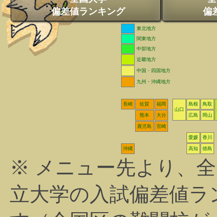
偏差値ランキング
偏
東北地方
関東地方
中部地方
近畿地方
中国・四国地方
九州・沖縄地方
長崎
佐賀
福岡
島根
鳥取
山口
熊本
大分
広島
岡山
鹿児島
宮崎
愛媛
香川
沖縄
高知
徳島
※ メニュー先より、
立大学の入試偏差値ラ