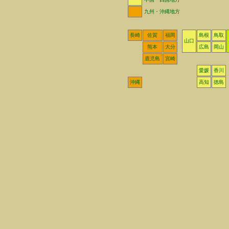
九州・沖縄地方
長崎
佐賀
福岡
島根
鳥取
山口
熊本
大分
広島
岡山
鹿児島
宮崎
愛媛
香川
沖縄
高知
徳島