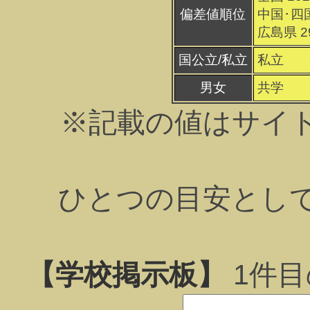
偏差値順位
中国･四国
広島県 2
国公立/私立
私立
男女
共学
※記載の値はサイ
ひとつの目安とし
【学校掲示板】
1
件目