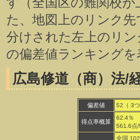
す（全国区の難関校が
た、地図上のリンク先
分けされた左上のリン
の偏差値ランキングを
広島修道（商）
法/
偏差値
52（
3
つ
62.4％
得点率概算
561.6点
全国 10