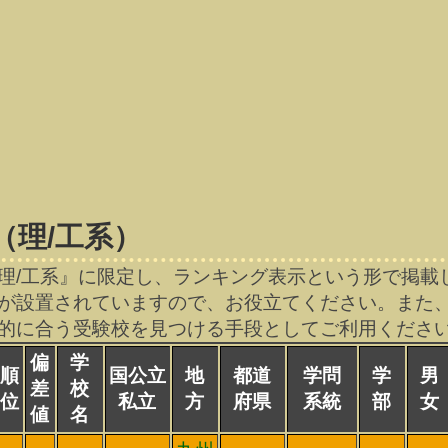
（理/工系）
理/工系』に限定し、ランキング表示という形で掲載
が設置されていますので、お役立てください。また
的に合う受験校を見つける手段としてご利用くださ
偏
学
順
国公立
地
都道
学問
学
男
差
校
位
私立
方
府県
系統
部
女
値
名