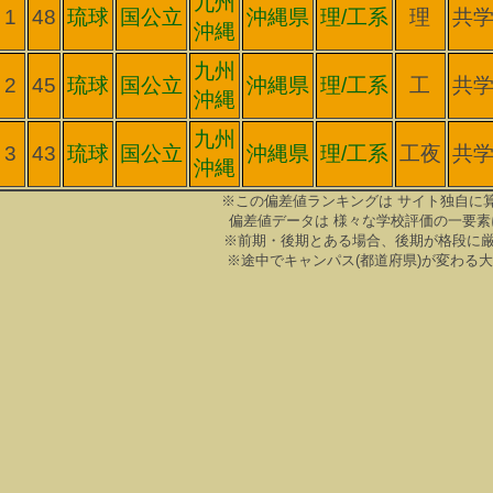
九州
1
48
琉球
国公立
沖縄県
理/工系
理
共
沖縄
九州
2
45
琉球
国公立
沖縄県
理/工系
工
共
沖縄
九州
3
43
琉球
国公立
沖縄県
理/工系
工夜
共
沖縄
※この偏差値ランキングは サイト独自に
偏差値データは 様々な学校評価の一要素
※前期・後期とある場合、後期が格段に
※途中でキャンパス(都道府県)が変わる