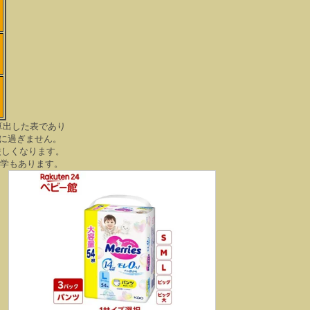
学
学
学
算出した表であり
に過ぎません。
厳しくなります。
大学もあります。