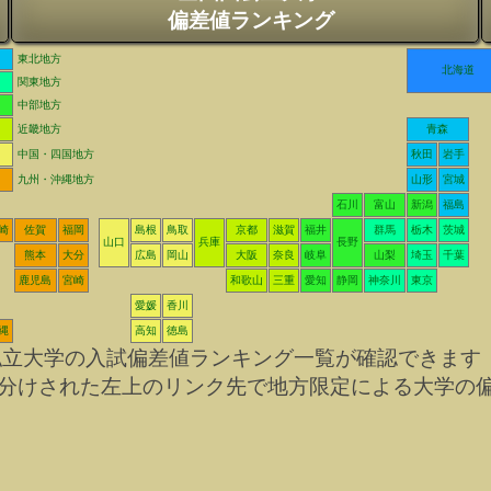
偏差値ランキング
東北地方
北海道
関東地方
中部地方
近畿地方
青森
中国・四国地方
秋田
岩手
九州・沖縄地方
山形
宮城
石川
富山
新潟
福島
崎
佐賀
福岡
島根
鳥取
京都
滋賀
福井
群馬
栃木
茨城
山口
兵庫
長野
熊本
大分
広島
岡山
大阪
奈良
岐阜
山梨
埼玉
千葉
鹿児島
宮崎
和歌山
三重
愛知
静岡
神奈川
東京
愛媛
香川
縄
高知
徳島
私立大学の入試偏差値ランキング一覧が確認できます
分けされた左上のリンク先で地方限定による大学の