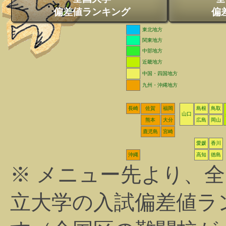
偏差値ランキング
偏
東北地方
関東地方
中部地方
近畿地方
中国・四国地方
九州・沖縄地方
長崎
佐賀
福岡
島根
鳥取
山口
熊本
大分
広島
岡山
鹿児島
宮崎
愛媛
香川
沖縄
高知
徳島
※ メニュー先より、
立大学の入試偏差値ラ