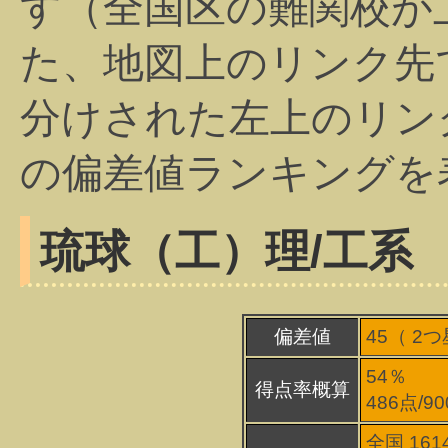
す（全国区の難関校が
た、地図上のリンク先
分けされた左上のリン
の偏差値ランキングを
琉球（工）
理/工系
偏差値
45（
2
つ
54％
得点率概算
486点/9
全国 161