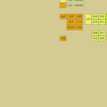
九州・沖縄地方
長崎
佐賀
福岡
島根
鳥取
山口
熊本
大分
広島
岡山
鹿児島
宮崎
愛媛
香川
沖縄
高知
徳島