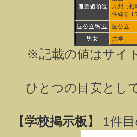
偏差値順位
九州･沖縄
沖縄県 1
国公立/私立
国公立
男女
共学
※記載の値はサイ
ひとつの目安とし
【学校掲示板】
1
件目