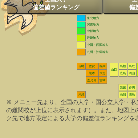
偏差値ランキング
偏
東北地方
関東地方
中部地方
近畿地方
中国・四国地方
九州・沖縄地方
長崎
佐賀
福岡
島根
鳥取
山口
熊本
大分
広島
岡山
鹿児島
宮崎
愛媛
香川
沖縄
高知
徳島
※ メニュー先より、全国の大学・国公立大学・
の難関校が上位に表示されます）。また、地図上
ク先で地方限定による大学の偏差値ランキングを