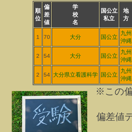
偏
学
順
国公立
地
差
校
位
私立
方
値
名
九州
1
70
大分
国公立
沖縄
九州
2
54
大分
国公立
沖縄
九州
2
54
大分県立看護科学
国公立
沖縄
※この
偏差値