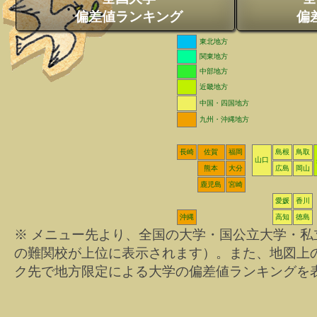
偏差値ランキング
偏
東北地方
関東地方
中部地方
近畿地方
中国・四国地方
九州・沖縄地方
長崎
佐賀
福岡
島根
鳥取
山口
熊本
大分
広島
岡山
鹿児島
宮崎
愛媛
香川
沖縄
高知
徳島
※ メニュー先より、全国の大学・国公立大学・
の難関校が上位に表示されます）。また、地図上
ク先で地方限定による大学の偏差値ランキングを