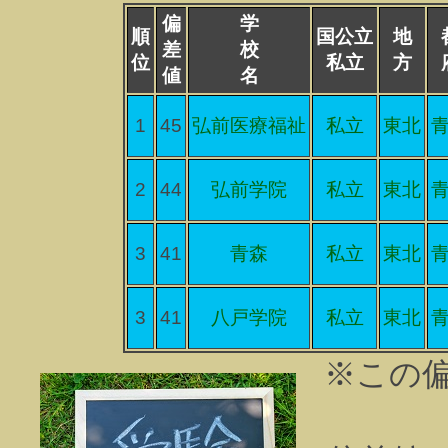
偏
学
順
国公立
地
差
校
位
私立
方
値
名
1
45
弘前医療福祉
私立
東北
2
44
弘前学院
私立
東北
3
41
青森
私立
東北
3
41
八戸学院
私立
東北
※この