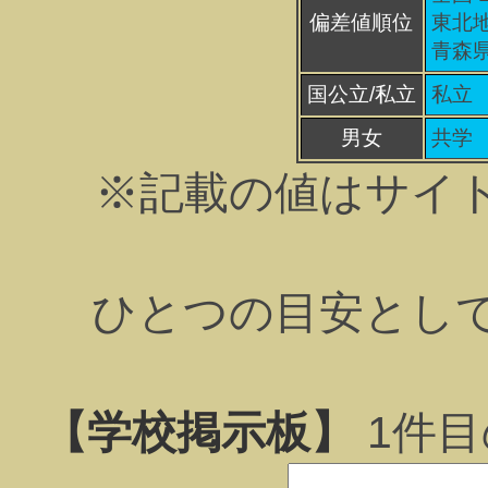
偏差値順位
東北地
青森県
国公立/私立
私立
男女
共学
※記載の値はサイ
ひとつの目安とし
【学校掲示板】
1
件目