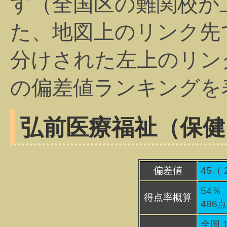
す（全国区の難関校が
た、地図上のリンク先
分けされた左上のリン
の偏差値ランキングを
弘前医療福祉（保健
偏差値
45（
54％
得点率概算
486
全国 