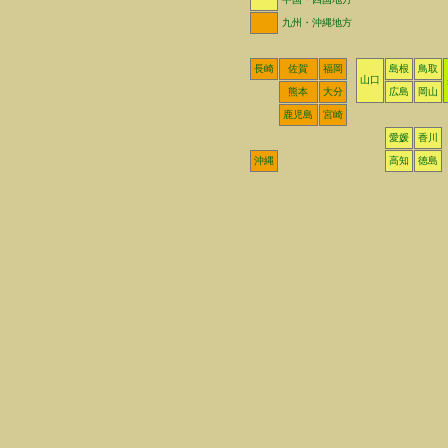
九州・沖縄地方
長崎
佐賀
福岡
島根
鳥取
山口
熊本
大分
広島
岡山
鹿児島
宮崎
愛媛
香川
沖縄
高知
徳島