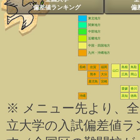
偏差値ランキング
偏
東北地方
関東地方
中部地方
近畿地方
中国・四国地方
九州・沖縄地方
長崎
佐賀
福岡
島根
鳥取
山口
熊本
大分
広島
岡山
鹿児島
宮崎
愛媛
香川
沖縄
高知
徳島
※ メニュー先より、
立大学の入試偏差値ラ