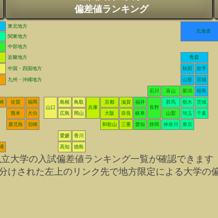
偏差値ランキング
東北地方
北海道
関東地方
中部地方
近畿地方
青森
中国・四国地方
秋田
岩手
九州・沖縄地方
山形
宮城
石川
富山
新潟
福島
崎
佐賀
福岡
島根
鳥取
京都
滋賀
福井
群馬
栃木
茨城
山口
兵庫
長野
熊本
大分
広島
岡山
大阪
奈良
岐阜
山梨
埼玉
千葉
鹿児島
宮崎
和歌山
三重
愛知
静岡
神奈川
東京
愛媛
香川
縄
高知
徳島
私立大学の入試偏差値ランキング一覧が確認できます
分けされた左上のリンク先で地方限定による大学の