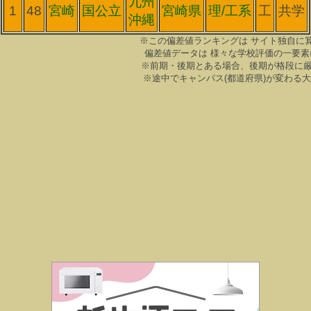
九州
1
48
宮崎
国公立
宮崎県
理/工系
工
共学
沖縄
※この偏差値ランキングは サイト独自に
偏差値データは 様々な学校評価の一要素
※前期・後期とある場合、後期が格段に
※途中でキャンパス(都道府県)が変わる