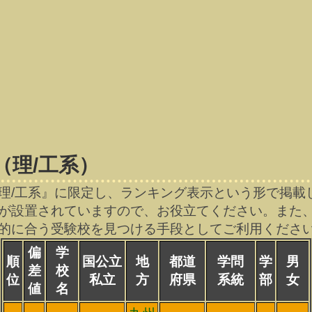
（理/工系）
理/工系』に限定し、ランキング表示という形で掲載
が設置されていますので、お役立てください。また
的に合う受験校を見つける手段としてご利用くださ
偏
学
順
国公立
地
都道
学問
学
男
差
校
位
私立
方
府県
系統
部
女
値
名