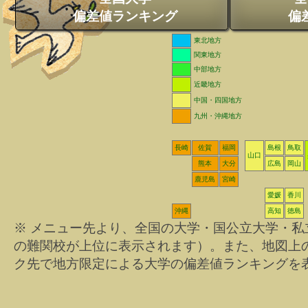
偏差値ランキング
偏
東北地方
関東地方
中部地方
近畿地方
中国・四国地方
九州・沖縄地方
長崎
佐賀
福岡
島根
鳥取
山口
熊本
大分
広島
岡山
鹿児島
宮崎
愛媛
香川
沖縄
高知
徳島
※ メニュー先より、全国の大学・国公立大学・
の難関校が上位に表示されます）。また、地図上
ク先で地方限定による大学の偏差値ランキングを