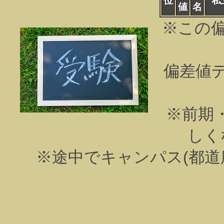
位
私
値
名
※この
偏差値
※前期
しく
※途中でキャンパス(都道