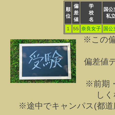
偏
学
順
国公
差
校
位
私
値
名
1
55
奈良女子
国公
※この
偏差値
※前期
しく
※途中でキャンパス(都道