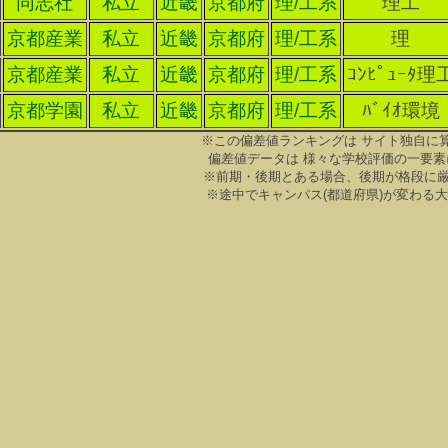
同志社
私立
近畿
京都府
理/工系
理工
京都産業
私立
近畿
京都府
理/工系
理
京都産業
私立
近畿
京都府
理/工系
ｺﾝﾋﾟｭｰﾀ理
京都学園
私立
近畿
京都府
理/工系
ﾊﾞｲｵ環境
※この偏差値ランキングは サイト独自に
偏差値データは 様々な学校評価の一要素
※前期・後期とある場合、後期が格段に
※途中でキャンパス(都道府県)が変わる