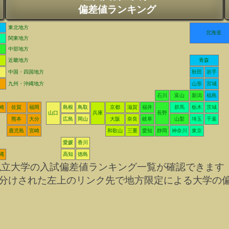
偏差値ランキング
東北地方
北海道
関東地方
中部地方
近畿地方
青森
中国・四国地方
秋田
岩手
九州・沖縄地方
山形
宮城
石川
富山
新潟
福島
崎
佐賀
福岡
島根
鳥取
京都
滋賀
福井
群馬
栃木
茨城
山口
兵庫
長野
熊本
大分
広島
岡山
大阪
奈良
岐阜
山梨
埼玉
千葉
鹿児島
宮崎
和歌山
三重
愛知
静岡
神奈川
東京
愛媛
香川
縄
高知
徳島
私立大学の入試偏差値ランキング一覧が確認できます
分けされた左上のリンク先で地方限定による大学の