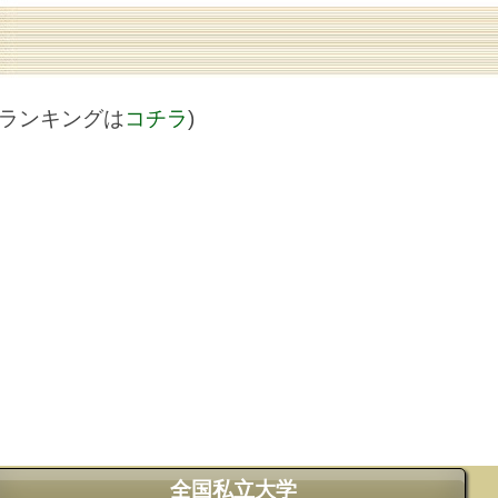
値ランキングは
コチラ
)
全国私立大学