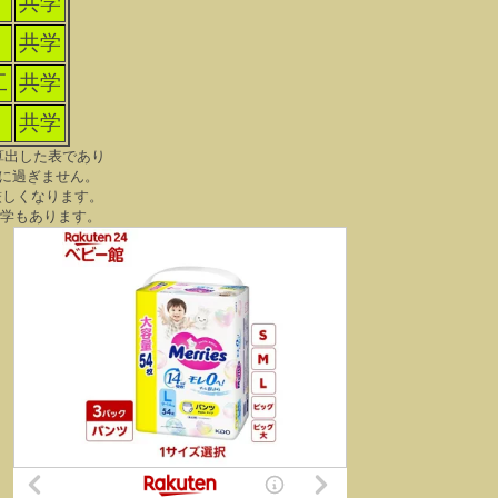
共学
共学
工
共学
共学
算出した表であり
に過ぎません。
厳しくなります。
大学もあります。