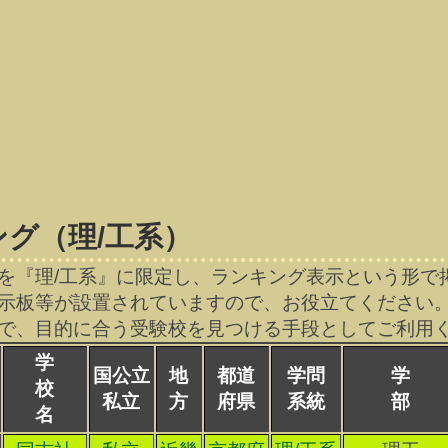
グ（理/工系）
を『理/工系』に限定し、ランキング表示という形で
示板等が設置されていますので、お役立てください
で、目的に合う受験校を見つける手段としてご利用
学
国公立
地
都道
学問
学
校
私立
方
府県
系統
部
名