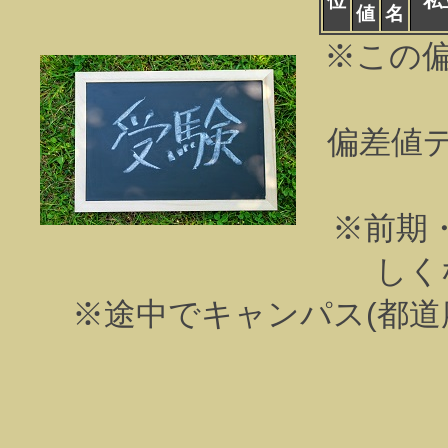
位
私
値
名
※この
偏差値
※前期
しく
※途中でキャンパス(都道