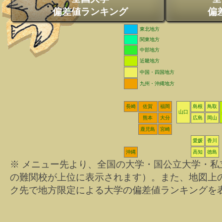
偏差値ランキング
偏
東北地方
関東地方
中部地方
近畿地方
中国・四国地方
九州・沖縄地方
長崎
佐賀
福岡
島根
鳥取
山口
熊本
大分
広島
岡山
鹿児島
宮崎
愛媛
香川
沖縄
高知
徳島
※ メニュー先より、全国の大学・国公立大学・
の難関校が上位に表示されます）。また、地図上
ク先で地方限定による大学の偏差値ランキングを