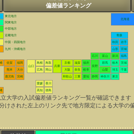
偏差値ランキング
東北地方
北海道
関東地方
中部地方
近畿地方
青森
中国・四国地方
秋田
岩手
九州・沖縄地方
山形
宮城
石川
富山
新潟
福島
崎
佐賀
福岡
島根
鳥取
京都
滋賀
福井
群馬
栃木
茨城
山口
兵庫
長野
熊本
大分
広島
岡山
大阪
奈良
岐阜
山梨
埼玉
千葉
鹿児島
宮崎
和歌山
三重
愛知
静岡
神奈川
東京
愛媛
香川
縄
高知
徳島
私立大学の入試偏差値ランキング一覧が確認できます
分けされた左上のリンク先で地方限定による大学の