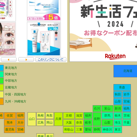
東北地方
北海道
関東地方
中部地方
近畿地方
青森
中国・四国地方
秋田
岩手
九州・沖縄地方
山形
宮城
石川
富山
新潟
福島
崎
佐賀
福岡
島根
鳥取
京都
滋賀
福井
群馬
栃木
茨城
山口
兵庫
長野
熊本
大分
広島
岡山
大阪
奈良
岐阜
山梨
埼玉
千葉
鹿児島
宮崎
和歌山
三重
愛知
静岡
神奈川
東京
愛媛
香川