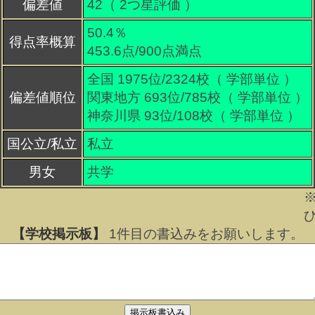
偏差値
42（
2
つ星評価 ）
50.4％
得点率概算
453.6点/900点満点
全国 1975位/2324校（ 学部単位 ）
偏差値順位
関東地方 693位/785校（ 学部単位 ）
神奈川県 93位/108校（ 学部単位 ）
国公立/私立
私立
男女
共学
【学校掲示板】
1
件目の書込みをお願いします。