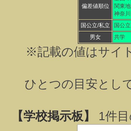
偏差値順位
関東地方
神奈川県
国公立/私立
国公立
男女
共学
※記載の値はサイ
ひとつの目安とし
【学校掲示板】
1
件目