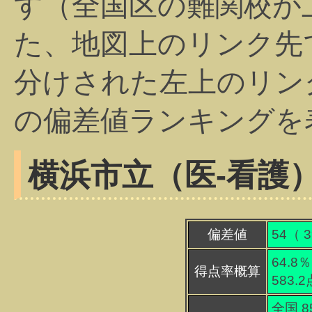
す（全国区の難関校が
た、地図上のリンク先
分けされた左上のリン
の偏差値ランキングを
横浜市立（医-看護
偏差値
54（
3
64.8％
得点率概算
583.
全国 8