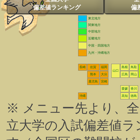
偏差値ランキング
偏
東北地方
関東地方
中部地方
近畿地方
中国・四国地方
九州・沖縄地方
長崎
佐賀
福岡
島根
鳥取
山口
熊本
大分
広島
岡山
鹿児島
宮崎
愛媛
香川
沖縄
高知
徳島
※ メニュー先より、
立大学の入試偏差値ラ