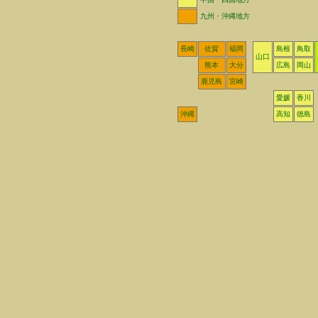
九州・沖縄地方
長崎
佐賀
福岡
島根
鳥取
山口
熊本
大分
広島
岡山
鹿児島
宮崎
愛媛
香川
沖縄
高知
徳島