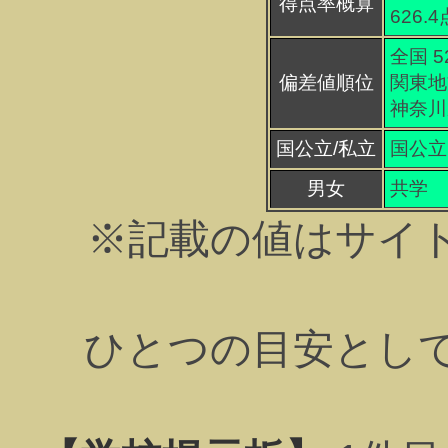
得点率概算
626.
全国 5
偏差値順位
関東地方
神奈川県
国公立/私立
国公立
男女
共学
※記載の値はサイ
ひとつの目安とし