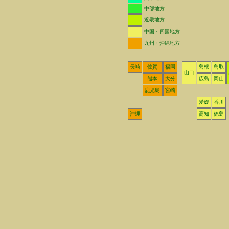
中部地方
近畿地方
中国・四国地方
九州・沖縄地方
長崎
佐賀
福岡
島根
鳥取
山口
熊本
大分
広島
岡山
鹿児島
宮崎
愛媛
香川
沖縄
高知
徳島