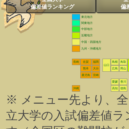
偏差値ランキング
偏
東北地方
関東地方
中部地方
近畿地方
中国・四国地方
九州・沖縄地方
長崎
佐賀
福岡
島根
鳥取
山口
熊本
大分
広島
岡山
鹿児島
宮崎
愛媛
香川
沖縄
高知
徳島
※ メニュー先より、
立大学の入試偏差値ラ