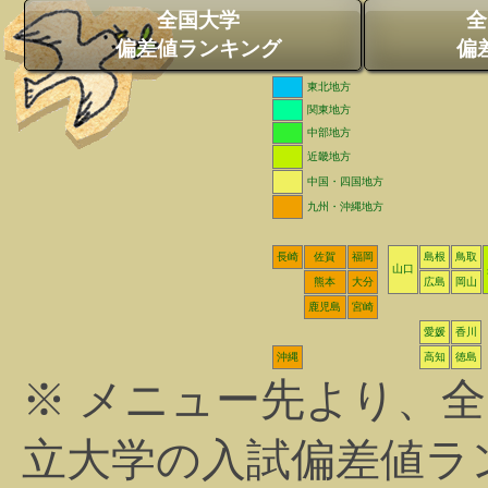
全国大学
全
偏差値ランキング
偏
東北地方
関東地方
中部地方
近畿地方
中国・四国地方
九州・沖縄地方
長崎
佐賀
福岡
島根
鳥取
山口
熊本
大分
広島
岡山
鹿児島
宮崎
愛媛
香川
沖縄
高知
徳島
※ メニュー先より、
立大学の入試偏差値ラ