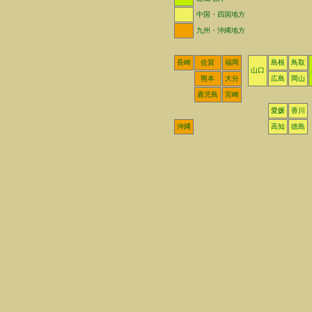
中国・四国地方
九州・沖縄地方
長崎
佐賀
福岡
島根
鳥取
山口
熊本
大分
広島
岡山
鹿児島
宮崎
愛媛
香川
沖縄
高知
徳島