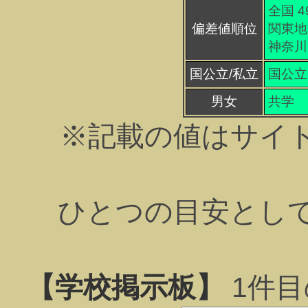
全国 4
偏差値順位
関東地方
神奈川県
国公立/私立
国公立
男女
共学
※記載の値はサイ
ひとつの目安とし
【学校掲示板】
1
件目