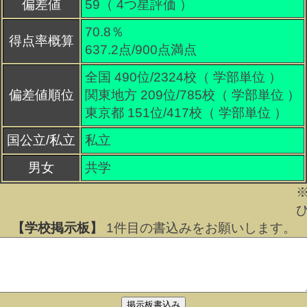
偏差値
59（
4
つ星評価 ）
70.8％
得点率概算
637.2点/900点満点
全国 490位/2324校（ 学部単位 ）
偏差値順位
関東地方 209位/785校（ 学部単位 ）
東京都 151位/417校（ 学部単位 ）
国公立/私立
私立
男女
共学
【学校掲示板】
1
件目の書込みをお願いします。