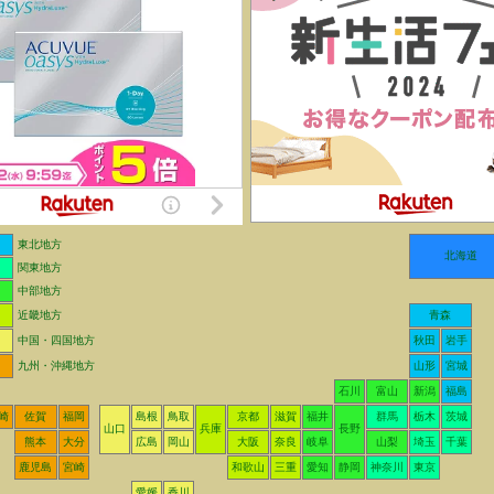
東北地方
北海道
関東地方
中部地方
近畿地方
青森
中国・四国地方
秋田
岩手
九州・沖縄地方
山形
宮城
石川
富山
新潟
福島
崎
佐賀
福岡
島根
鳥取
京都
滋賀
福井
群馬
栃木
茨城
山口
兵庫
長野
熊本
大分
広島
岡山
大阪
奈良
岐阜
山梨
埼玉
千葉
鹿児島
宮崎
和歌山
三重
愛知
静岡
神奈川
東京
愛媛
香川