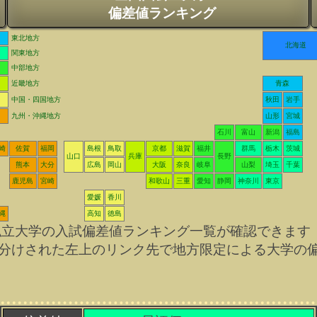
偏差値ランキング
東北地方
北海道
関東地方
中部地方
近畿地方
青森
中国・四国地方
秋田
岩手
九州・沖縄地方
山形
宮城
石川
富山
新潟
福島
崎
佐賀
福岡
島根
鳥取
京都
滋賀
福井
群馬
栃木
茨城
山口
兵庫
長野
熊本
大分
広島
岡山
大阪
奈良
岐阜
山梨
埼玉
千葉
鹿児島
宮崎
和歌山
三重
愛知
静岡
神奈川
東京
愛媛
香川
縄
高知
徳島
私立大学の入試偏差値ランキング一覧が確認できます
分けされた左上のリンク先で地方限定による大学の