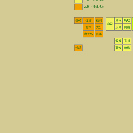
九州・沖縄地方
長崎
佐賀
福岡
島根
鳥取
山口
熊本
大分
広島
岡山
鹿児島
宮崎
愛媛
香川
沖縄
高知
徳島