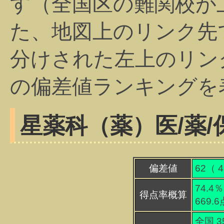
す（全国区の難関校が
た、地図上のリンク先
分けされた左上のリン
の偏差値ランキングを
星薬科（薬）
医/薬
偏差値
62（
4
74.4％
得点率概算
669.
全国 3