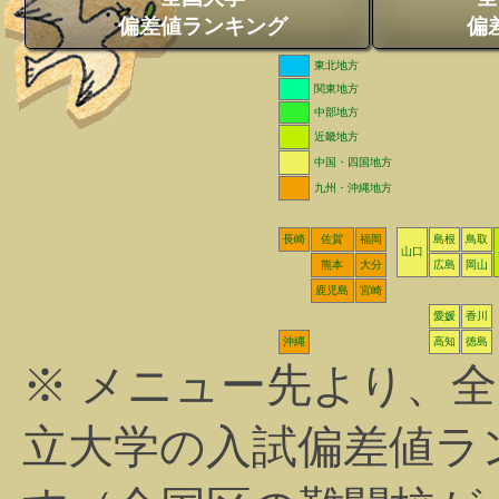
偏差値ランキング
偏
東北地方
関東地方
中部地方
近畿地方
中国・四国地方
九州・沖縄地方
長崎
佐賀
福岡
島根
鳥取
山口
熊本
大分
広島
岡山
鹿児島
宮崎
愛媛
香川
沖縄
高知
徳島
※ メニュー先より、
立大学の入試偏差値ラ