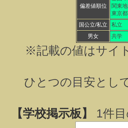
偏差値順位
関東地方
東京都 
国公立/私立
私立
男女
共学
※記載の値はサイ
ひとつの目安とし
【学校掲示板】
1
件目