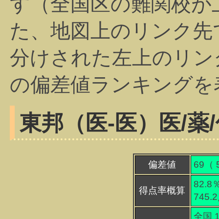
す（全国区の難関校が
た、地図上のリンク先
分けされた左上のリン
の偏差値ランキングを
東邦（医-医）
医/薬
偏差値
69（
82.8
得点率概算
745.
全国 