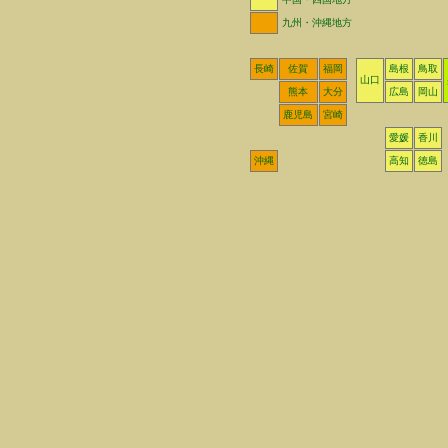
九州・沖縄地方
長崎
佐賀
福岡
島根
鳥取
山口
熊本
大分
広島
岡山
鹿児島
宮崎
愛媛
香川
沖縄
高知
徳島