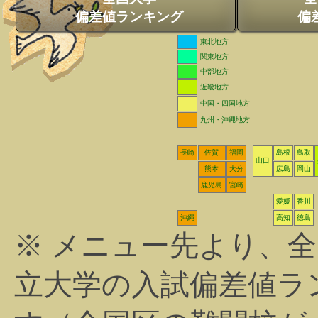
偏差値ランキング
偏
東北地方
関東地方
中部地方
近畿地方
中国・四国地方
九州・沖縄地方
長崎
佐賀
福岡
島根
鳥取
山口
熊本
大分
広島
岡山
鹿児島
宮崎
愛媛
香川
沖縄
高知
徳島
※ メニュー先より、
立大学の入試偏差値ラ