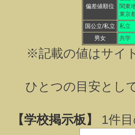
偏差値順位
関東地
東京都
国公立/私立
私立
男女
共学
※記載の値はサイ
ひとつの目安とし
【学校掲示板】
1
件目