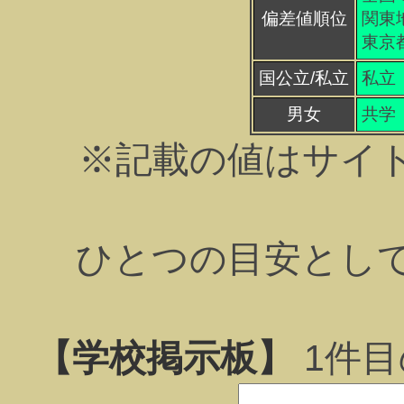
偏差値順位
関東地
東京都
国公立/私立
私立
男女
共学
※記載の値はサイ
ひとつの目安とし
【学校掲示板】
1
件目