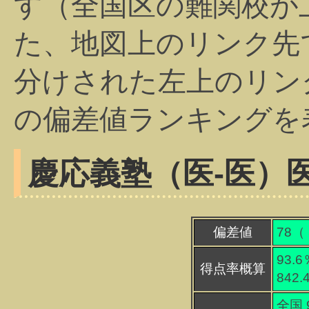
す（全国区の難関校が
た、地図上のリンク先
分けされた左上のリン
の偏差値ランキングを
慶応義塾（医-医）
偏差値
78（
93.6
得点率概算
842
全国 