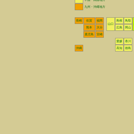
九州・沖縄地方
長崎
佐賀
福岡
島根
鳥取
山口
熊本
大分
広島
岡山
鹿児島
宮崎
愛媛
香川
沖縄
高知
徳島