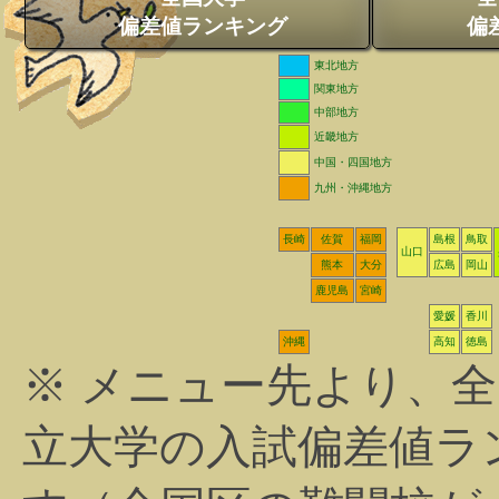
偏差値ランキング
偏
東北地方
関東地方
中部地方
近畿地方
中国・四国地方
九州・沖縄地方
長崎
佐賀
福岡
島根
鳥取
山口
熊本
大分
広島
岡山
鹿児島
宮崎
愛媛
香川
沖縄
高知
徳島
※ メニュー先より、
立大学の入試偏差値ラ