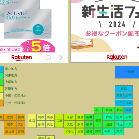
東北地方
北海道
関東地方
中部地方
近畿地方
青森
中国・四国地方
秋田
岩手
九州・沖縄地方
山形
宮城
石川
富山
新潟
福島
崎
佐賀
福岡
島根
鳥取
京都
滋賀
福井
群馬
栃木
茨城
山口
兵庫
長野
熊本
大分
広島
岡山
大阪
奈良
岐阜
山梨
埼玉
千葉
鹿児島
宮崎
和歌山
三重
愛知
静岡
神奈川
東京
愛媛
香川