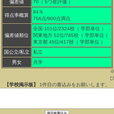
偏差値
70（
5
つ星評価 ）
84％
得点率概算
756点/900点満点
全国 101位/2324校（ 学部単位 ）
偏差値順位
関東地方 52位/785校（ 学部単位 ）
東京都 45位/417校（ 学部単位 ）
国公立/私立
私立
男女
共学
【学校掲示板】
1
件目の書込みをお願いします。