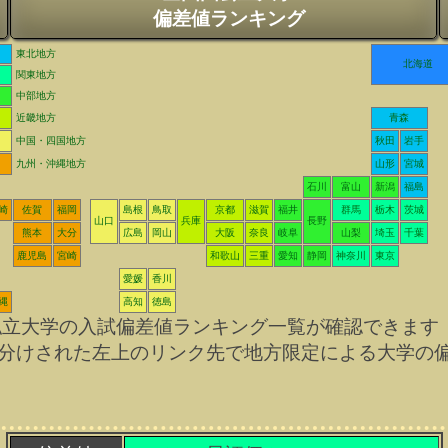
偏差値ランキング
東北地方
北海道
関東地方
中部地方
近畿地方
青森
中国・四国地方
秋田
岩手
九州・沖縄地方
山形
宮城
石川
富山
新潟
福島
崎
佐賀
福岡
島根
鳥取
京都
滋賀
福井
群馬
栃木
茨城
山口
兵庫
長野
熊本
大分
広島
岡山
大阪
奈良
岐阜
山梨
埼玉
千葉
鹿児島
宮崎
和歌山
三重
愛知
静岡
神奈川
東京
愛媛
香川
縄
高知
徳島
私立大学の入試偏差値ランキング一覧が確認できます
分けされた左上のリンク先で地方限定による大学の