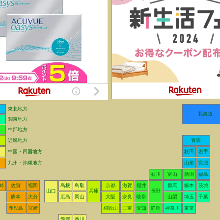
東北地方
北海道
関東地方
中部地方
近畿地方
青森
中国・四国地方
秋田
岩手
九州・沖縄地方
山形
宮城
石川
富山
新潟
福島
崎
佐賀
福岡
島根
鳥取
京都
滋賀
福井
群馬
栃木
茨城
山口
兵庫
長野
熊本
大分
広島
岡山
大阪
奈良
岐阜
山梨
埼玉
千葉
鹿児島
宮崎
和歌山
三重
愛知
静岡
神奈川
東京
愛媛
香川