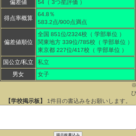
偏差値
54（
3
つ星評価 ）
64.8％
得点率概算
583.2点/900点満点
全国 851位/2324校（ 学部単位 ）
偏差値順位
関東地方 339位/785校（ 学部単位 ）
東京都 227位/417校（ 学部単位 ）
国公立/私立
私立
男女
女子
【学校掲示板】
1
件目の書込みをお願いします。