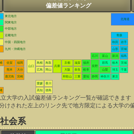
偏差値ランキング
東北地方
北海道
関東地方
中部地方
近畿地方
青森
中国・四国地方
秋田
岩手
九州・沖縄地方
山形
宮城
石川
富山
新潟
福島
崎
佐賀
福岡
島根
鳥取
京都
滋賀
福井
群馬
栃木
茨城
山口
兵庫
長野
熊本
大分
広島
岡山
大阪
奈良
岐阜
山梨
埼玉
千葉
鹿児島
宮崎
和歌山
三重
愛知
静岡
神奈川
東京
愛媛
香川
縄
高知
徳島
私立大学の入試偏差値ランキング一覧が確認できます
分けされた左上のリンク先で地方限定による大学の
/社会系