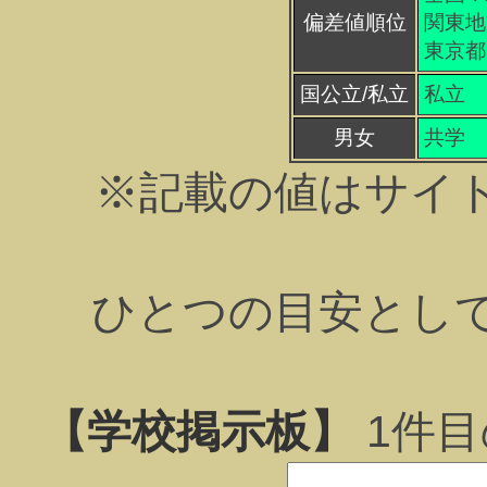
偏差値順位
関東地方
東京都 
国公立/私立
私立
男女
共学
※記載の値はサイ
ひとつの目安とし
【学校掲示板】
1
件目