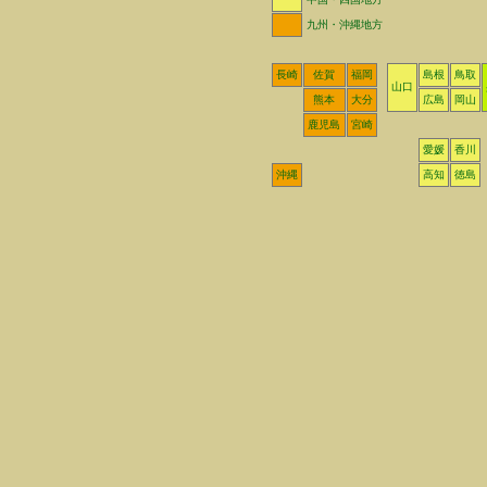
九州・沖縄地方
長崎
佐賀
福岡
島根
鳥取
山口
熊本
大分
広島
岡山
鹿児島
宮崎
愛媛
香川
沖縄
高知
徳島