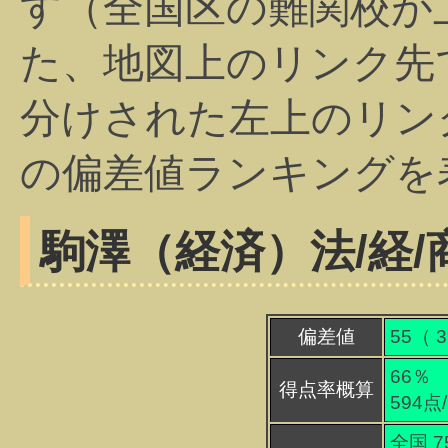
す（全国区の難関校が
た、地図上のリンク先
分けされた左上のリン
の偏差値ランキングを
駒澤（経済）
法/経/
偏差値
55（
3
66％
得点率概算
594点
全国 7