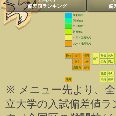
偏差値ランキング
偏
東北地方
関東地方
中部地方
近畿地方
中国・四国地方
九州・沖縄地方
長崎
佐賀
福岡
島根
鳥取
山口
熊本
大分
広島
岡山
鹿児島
宮崎
愛媛
香川
沖縄
高知
徳島
※ メニュー先より、
立大学の入試偏差値ラ