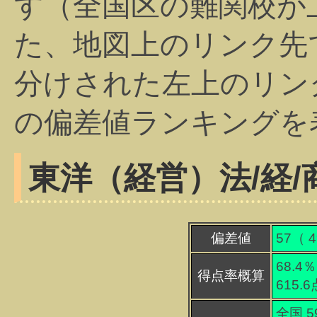
す（全国区の難関校が
た、地図上のリンク先
分けされた左上のリン
の偏差値ランキングを
東洋（経営）
法/経/
偏差値
57（
4
68.4％
得点率概算
615.
全国 5