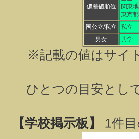
偏差値順位
関東地方
東京都 
国公立/私立
私立
男女
共学
※記載の値はサイ
ひとつの目安とし
【学校掲示板】
1
件目