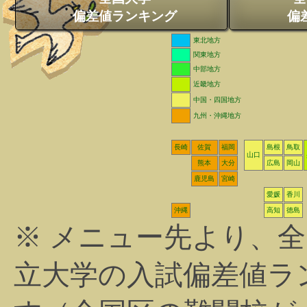
偏差値ランキング
偏
東北地方
関東地方
中部地方
近畿地方
中国・四国地方
九州・沖縄地方
長崎
佐賀
福岡
島根
鳥取
山口
熊本
大分
広島
岡山
鹿児島
宮崎
愛媛
香川
沖縄
高知
徳島
※ メニュー先より、
立大学の入試偏差値ラ