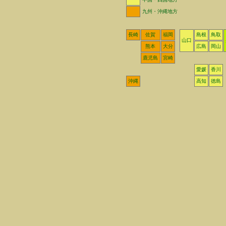
九州・沖縄地方
長崎
佐賀
福岡
島根
鳥取
山口
熊本
大分
広島
岡山
鹿児島
宮崎
愛媛
香川
沖縄
高知
徳島