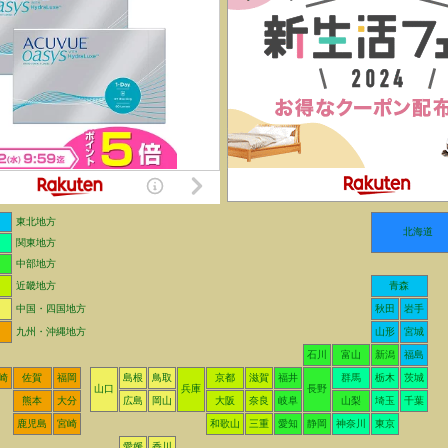
東北地方
北海道
関東地方
中部地方
近畿地方
青森
中国・四国地方
秋田
岩手
九州・沖縄地方
山形
宮城
石川
富山
新潟
福島
崎
佐賀
福岡
島根
鳥取
京都
滋賀
福井
群馬
栃木
茨城
山口
兵庫
長野
熊本
大分
広島
岡山
大阪
奈良
岐阜
山梨
埼玉
千葉
鹿児島
宮崎
和歌山
三重
愛知
静岡
神奈川
東京
愛媛
香川