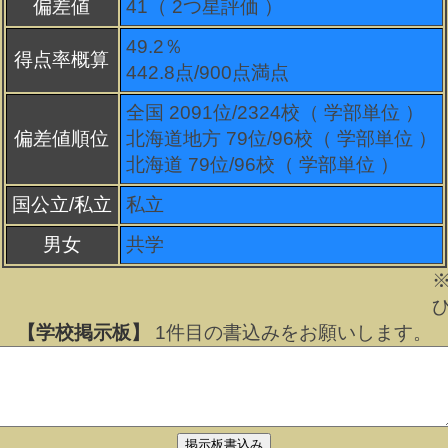
偏差値
41（
2
つ星評価 ）
49.2％
得点率概算
442.8点/900点満点
全国 2091位/2324校（ 学部単位 ）
偏差値順位
北海道地方 79位/96校（ 学部単位 ）
北海道 79位/96校（ 学部単位 ）
国公立/私立
私立
男女
共学
【学校掲示板】
1
件目の書込みをお願いします。