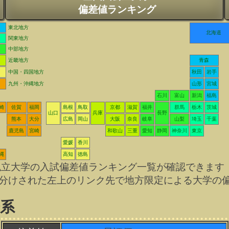
偏差値ランキング
東北地方
北海道
関東地方
中部地方
近畿地方
青森
中国・四国地方
秋田
岩手
九州・沖縄地方
山形
宮城
石川
富山
新潟
福島
崎
佐賀
福岡
島根
鳥取
京都
滋賀
福井
群馬
栃木
茨城
山口
兵庫
長野
熊本
大分
広島
岡山
大阪
奈良
岐阜
山梨
埼玉
千葉
鹿児島
宮崎
和歌山
三重
愛知
静岡
神奈川
東京
愛媛
香川
縄
高知
徳島
私立大学の入試偏差値ランキング一覧が確認できます
分けされた左上のリンク先で地方限定による大学の
会系