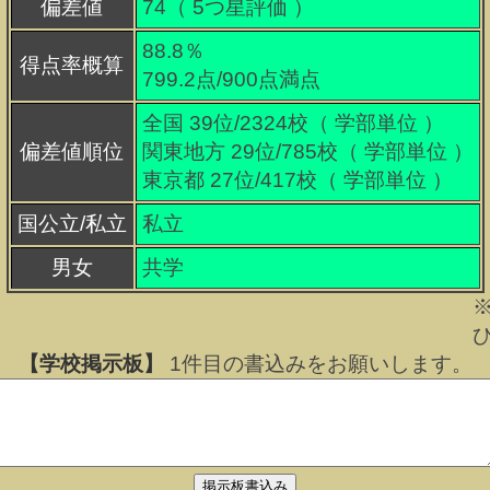
偏差値
74（
5
つ星評価 ）
88.8％
得点率概算
799.2点/900点満点
全国 39位/2324校（ 学部単位 ）
偏差値順位
関東地方 29位/785校（ 学部単位 ）
東京都 27位/417校（ 学部単位 ）
国公立/私立
私立
男女
共学
【学校掲示板】
1
件目の書込みをお願いします。