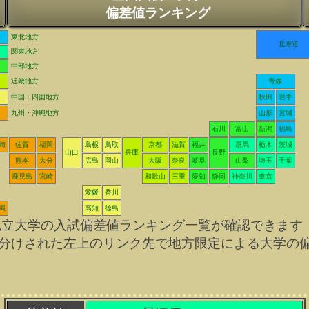
偏差値ランキング
東北地方
北海道
関東地方
中部地方
近畿地方
青森
中国・四国地方
秋田
岩手
九州・沖縄地方
山形
宮城
石川
富山
新潟
福島
崎
佐賀
福岡
島根
鳥取
京都
滋賀
福井
群馬
栃木
茨城
山口
兵庫
長野
熊本
大分
広島
岡山
大阪
奈良
岐阜
山梨
埼玉
千葉
鹿児島
宮崎
和歌山
三重
愛知
静岡
神奈川
東京
愛媛
香川
縄
高知
徳島
私立大学の入試偏差値ランキング一覧が確認できます
分けされた左上のリンク先で地方限定による大学の