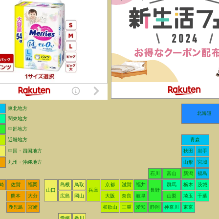
東北地方
北海道
関東地方
中部地方
近畿地方
青森
中国・四国地方
秋田
岩手
九州・沖縄地方
山形
宮城
石川
富山
新潟
福島
崎
佐賀
福岡
島根
鳥取
京都
滋賀
福井
群馬
栃木
茨城
山口
兵庫
長野
熊本
大分
広島
岡山
大阪
奈良
岐阜
山梨
埼玉
千葉
鹿児島
宮崎
和歌山
三重
愛知
静岡
神奈川
東京
愛媛
香川