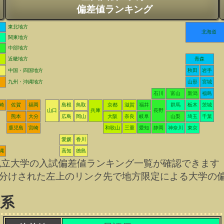
偏差値ランキング
東北地方
北海道
関東地方
中部地方
近畿地方
青森
中国・四国地方
秋田
岩手
九州・沖縄地方
山形
宮城
石川
富山
新潟
福島
崎
佐賀
福岡
島根
鳥取
京都
滋賀
福井
群馬
栃木
茨城
山口
兵庫
長野
熊本
大分
広島
岡山
大阪
奈良
岐阜
山梨
埼玉
千葉
鹿児島
宮崎
和歌山
三重
愛知
静岡
神奈川
東京
愛媛
香川
縄
高知
徳島
私立大学の入試偏差値ランキング一覧が確認できます
分けされた左上のリンク先で地方限定による大学の
会系