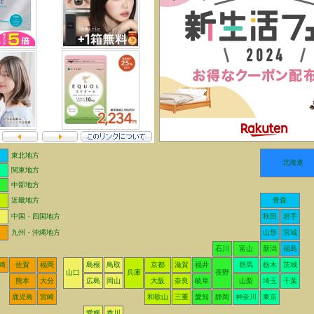
東北地方
北海道
関東地方
中部地方
近畿地方
青森
中国・四国地方
秋田
岩手
九州・沖縄地方
山形
宮城
石川
富山
新潟
福島
崎
佐賀
福岡
島根
鳥取
京都
滋賀
福井
群馬
栃木
茨城
山口
兵庫
長野
熊本
大分
広島
岡山
大阪
奈良
岐阜
山梨
埼玉
千葉
鹿児島
宮崎
和歌山
三重
愛知
静岡
神奈川
東京
愛媛
香川