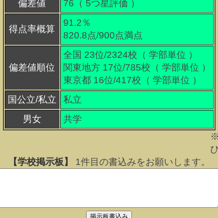
偏差値
76（
5
つ星評価 ）
91.2％
得点率概算
820.8点/900点満点
全国 23位/2324校（ 学部単位 ）
偏差値順位
関東地方 17位/785校（ 学部単位 ）
東京都 16位/417校（ 学部単位 ）
国公立/私立
私立
男女
共学
【学校掲示板】
1
件目の書込みをお願いします。