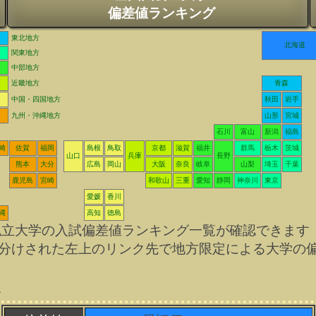
偏差値ランキング
東北地方
北海道
関東地方
中部地方
近畿地方
青森
中国・四国地方
秋田
岩手
九州・沖縄地方
山形
宮城
石川
富山
新潟
福島
崎
佐賀
福岡
島根
鳥取
京都
滋賀
福井
群馬
栃木
茨城
山口
兵庫
長野
熊本
大分
広島
岡山
大阪
奈良
岐阜
山梨
埼玉
千葉
鹿児島
宮崎
和歌山
三重
愛知
静岡
神奈川
東京
愛媛
香川
縄
高知
徳島
私立大学の入試偏差値ランキング一覧が確認できます
分けされた左上のリンク先で地方限定による大学の