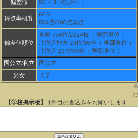
偏差値
55（
3
つ星評価 ）
66％
得点率概算
594点/900点満点
全国 756位/2324校（ 学部単位 ）
偏差値順位
北海道地方 23位/96校（ 学部単位 ）
北海道 23位/96校（ 学部単位 ）
国公立/私立
国公立
男女
共学
【学校掲示板】
1
件目の書込みをお願いします。