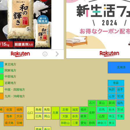
東北地方
北海道
関東地方
中部地方
近畿地方
青森
中国・四国地方
秋田
岩手
九州・沖縄地方
山形
宮城
石川
富山
新潟
福島
崎
佐賀
福岡
島根
鳥取
京都
滋賀
福井
群馬
栃木
茨城
山口
兵庫
長野
熊本
大分
広島
岡山
大阪
奈良
岐阜
山梨
埼玉
千葉
鹿児島
宮崎
和歌山
三重
愛知
静岡
神奈川
東京
愛媛
香川