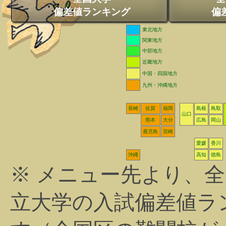
偏差値ランキング
偏
東北地方
関東地方
中部地方
近畿地方
中国・四国地方
九州・沖縄地方
長崎
佐賀
福岡
島根
鳥取
山口
熊本
大分
広島
岡山
鹿児島
宮崎
愛媛
香川
沖縄
高知
徳島
※ メニュー先より、
立大学の入試偏差値ラ