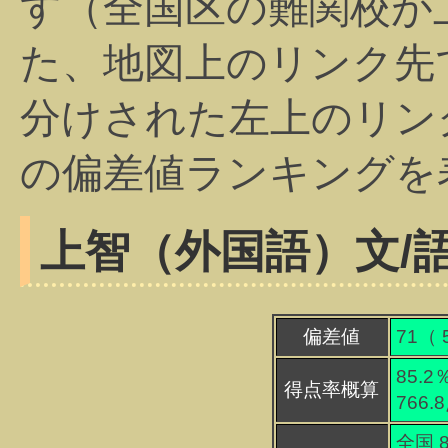
す（全国区の難関校が
た、地図上のリンク先
分けされた左上のリン
の偏差値ランキングを
上智（外国語）
文/
偏差値
71（
85.2
得点率概算
766.
全国 