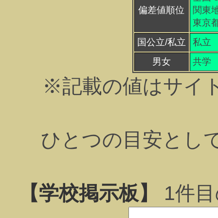
偏差値順位
関東地
東京都
国公立/私立
私立
男女
共学
※記載の値はサイ
ひとつの目安とし
【学校掲示板】
1
件目