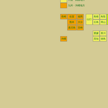
九州・沖縄地方
長崎
佐賀
福岡
島根
鳥取
山口
熊本
大分
広島
岡山
鹿児島
宮崎
愛媛
香川
沖縄
高知
徳島