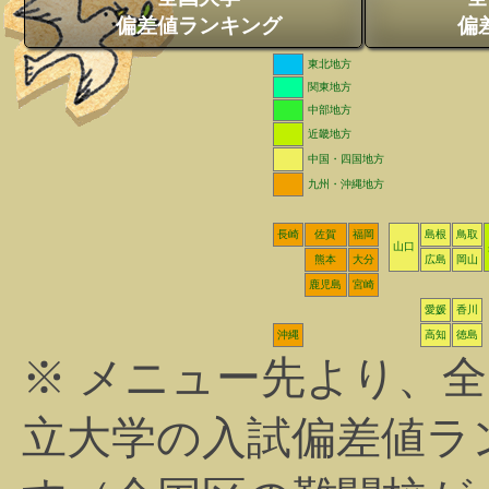
偏差値ランキング
偏
東北地方
関東地方
中部地方
近畿地方
中国・四国地方
九州・沖縄地方
長崎
佐賀
福岡
島根
鳥取
山口
熊本
大分
広島
岡山
鹿児島
宮崎
愛媛
香川
沖縄
高知
徳島
※ メニュー先より、
立大学の入試偏差値ラ