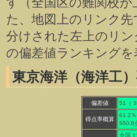
す（全国区の難関校が
た、地図上のリンク先
分けされた左上のリン
の偏差値ランキングを
東京海洋（海洋工）
偏差値
51（
3
61.2％
得点率概算
550.
全国 1