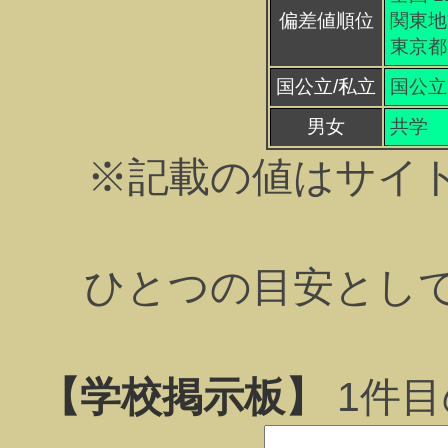
偏差値順位
関東地方
東京都 
国公立/私立
国公立
男女
共学
※記載の値はサイ
ひとつの目安とし
【学校掲示板】
1
件目