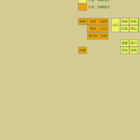
九州・沖縄地方
長崎
佐賀
福岡
島根
鳥取
山口
熊本
大分
広島
岡山
鹿児島
宮崎
愛媛
香川
沖縄
高知
徳島