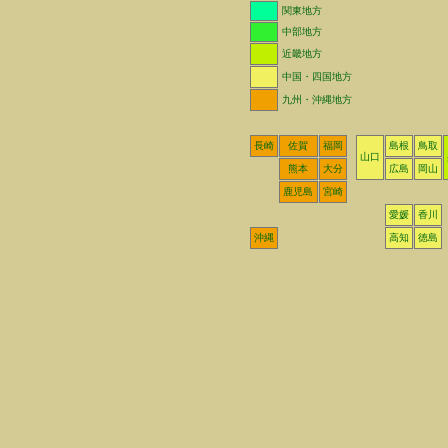
関東地方
中部地方
近畿地方
中国・四国地方
九州・沖縄地方
長崎
佐賀
福岡
島根
鳥取
山口
熊本
大分
広島
岡山
鹿児島
宮崎
愛媛
香川
沖縄
高知
徳島