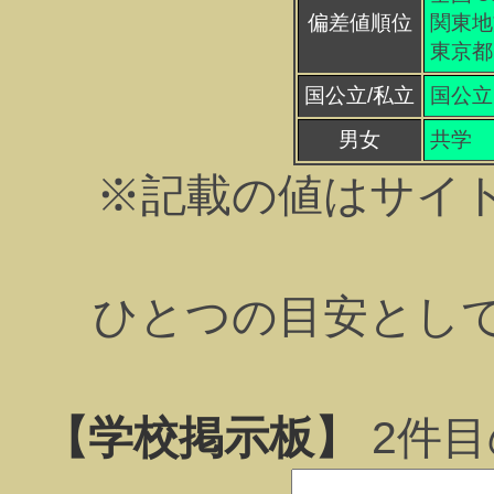
偏差値順位
関東地方
東京都 
国公立/私立
国公立
男女
共学
※記載の値はサイ
ひとつの目安とし
【学校掲示板】
2
件目