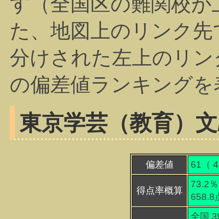
す（全国区の難関校が
た、地図上のリンク先
分けされた左上のリン
の偏差値ランキングを
東京学芸（教育）
文
偏差値
61（
4
73.2％
得点率概算
658.
全国 3