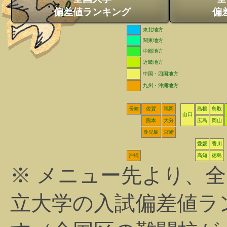
偏差値ランキング
偏
東北地方
関東地方
中部地方
近畿地方
中国・四国地方
九州・沖縄地方
長崎
佐賀
福岡
島根
鳥取
山口
熊本
大分
広島
岡山
鹿児島
宮崎
愛媛
香川
沖縄
高知
徳島
※ メニュー先より、
立大学の入試偏差値ラ