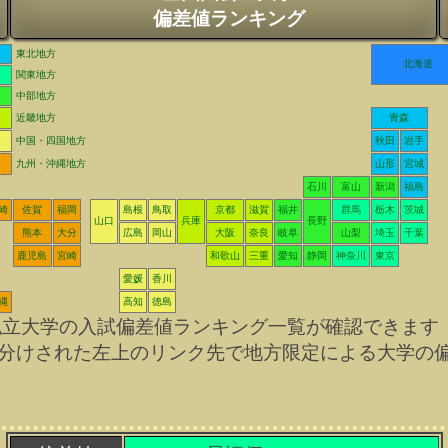
偏差値ランキング
東北地方
北海道
関東地方
中部地方
近畿地方
青森
中国・四国地方
秋田
岩手
九州・沖縄地方
山形
宮城
石川
富山
新潟
福島
崎
佐賀
福岡
島根
鳥取
京都
滋賀
福井
群馬
栃木
茨城
山口
兵庫
長野
熊本
大分
広島
岡山
大阪
奈良
岐阜
山梨
埼玉
千葉
鹿児島
宮崎
和歌山
三重
愛知
静岡
神奈川
東京
愛媛
香川
縄
高知
徳島
私立大学の入試偏差値ランキング一覧が確認できます
分けされた左上のリンク先で地方限定による大学の