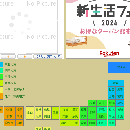
東北地方
北海道
関東地方
中部地方
近畿地方
青森
中国・四国地方
秋田
岩手
九州・沖縄地方
山形
宮城
石川
富山
新潟
福島
崎
佐賀
福岡
島根
鳥取
京都
滋賀
福井
群馬
栃木
茨城
山口
兵庫
長野
熊本
大分
広島
岡山
大阪
奈良
岐阜
山梨
埼玉
千葉
鹿児島
宮崎
和歌山
三重
愛知
静岡
神奈川
東京
愛媛
香川