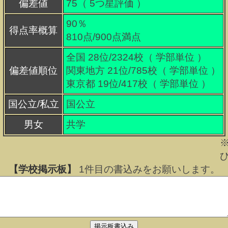
偏差値
75（
5
つ星評価 ）
90％
得点率概算
810点/900点満点
全国 28位/2324校（ 学部単位 ）
偏差値順位
関東地方 21位/785校（ 学部単位 ）
東京都 19位/417校（ 学部単位 ）
国公立/私立
国公立
男女
共学
【学校掲示板】
1
件目の書込みをお願いします。