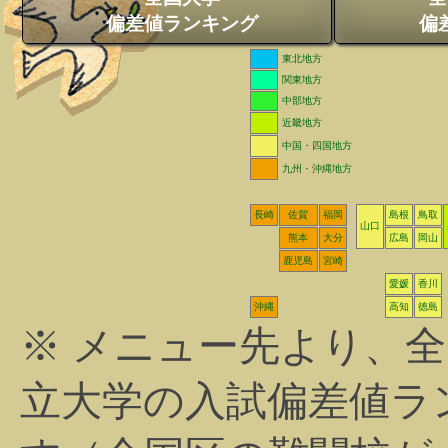
偏差値ランキング
偏
東北地方
関東地方
中部地方
近畿地方
中国・四国地方
九州・沖縄地方
長崎
佐賀
福岡
島根
鳥取
山口
熊本
大分
広島
岡山
鹿児島
宮崎
愛媛
香川
沖縄
高知
徳島
※ メニュー先より、
立大学の入試偏差値ラ