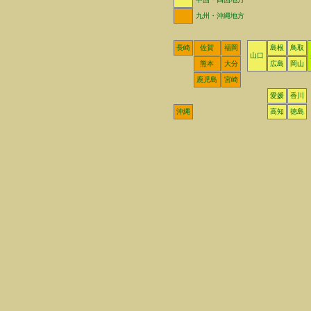
九州・沖縄地方
長崎
佐賀
福岡
島根
鳥取
山口
熊本
大分
広島
岡山
鹿児島
宮崎
愛媛
香川
沖縄
高知
徳島