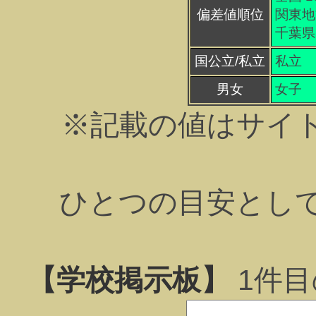
偏差値順位
関東地方
千葉県 
国公立/私立
私立
男女
女子
※記載の値はサイ
ひとつの目安とし
【学校掲示板】
1
件目