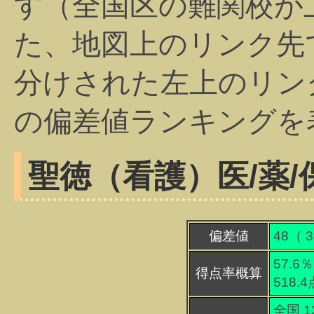
す（全国区の難関校が
た、地図上のリンク先
分けされた左上のリン
の偏差値ランキングを
聖徳（看護）
医/薬
偏差値
48（
3
57.6％
得点率概算
518.
全国 1