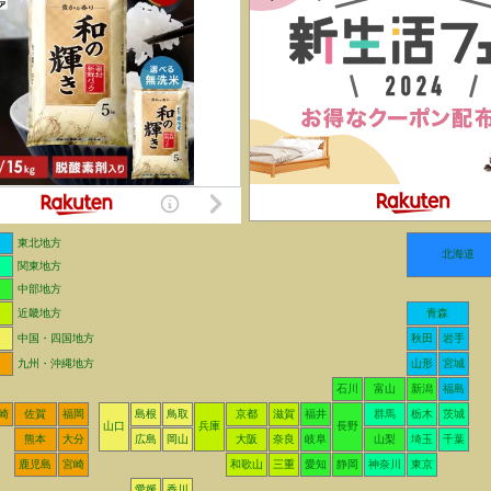
東北地方
北海道
関東地方
中部地方
近畿地方
青森
中国・四国地方
秋田
岩手
九州・沖縄地方
山形
宮城
石川
富山
新潟
福島
崎
佐賀
福岡
島根
鳥取
京都
滋賀
福井
群馬
栃木
茨城
山口
兵庫
長野
熊本
大分
広島
岡山
大阪
奈良
岐阜
山梨
埼玉
千葉
鹿児島
宮崎
和歌山
三重
愛知
静岡
神奈川
東京
愛媛
香川