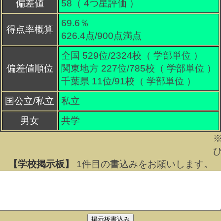
偏差値
58（
4
つ星評価 ）
69.6％
得点率概算
626.4点/900点満点
全国 529位/2324校（ 学部単位 ）
偏差値順位
関東地方 227位/785校（ 学部単位 ）
千葉県 11位/91校（ 学部単位 ）
国公立/私立
私立
男女
共学
【学校掲示板】
1
件目の書込みをお願いします。