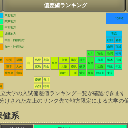
偏差値ランキング
東北地方
北海道
関東地方
中部地方
近畿地方
青森
中国・四国地方
秋田
岩手
九州・沖縄地方
山形
宮城
石川
富山
新潟
福島
崎
佐賀
福岡
島根
鳥取
京都
滋賀
福井
群馬
栃木
茨城
山口
兵庫
長野
熊本
大分
広島
岡山
大阪
奈良
岐阜
山梨
埼玉
千葉
鹿児島
宮崎
和歌山
三重
愛知
静岡
神奈川
東京
愛媛
香川
縄
高知
徳島
私立大学の入試偏差値ランキング一覧が確認できます
分けされた左上のリンク先で地方限定による大学の
保健系