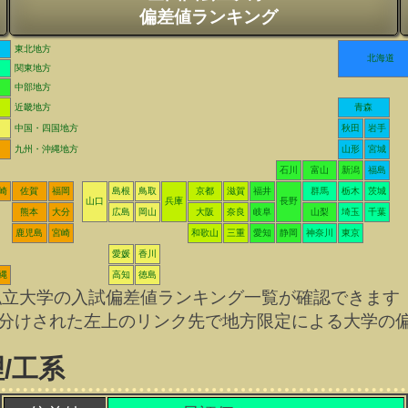
偏差値ランキング
東北地方
北海道
関東地方
中部地方
近畿地方
青森
中国・四国地方
秋田
岩手
九州・沖縄地方
山形
宮城
石川
富山
新潟
福島
崎
佐賀
福岡
島根
鳥取
京都
滋賀
福井
群馬
栃木
茨城
山口
兵庫
長野
熊本
大分
広島
岡山
大阪
奈良
岐阜
山梨
埼玉
千葉
鹿児島
宮崎
和歌山
三重
愛知
静岡
神奈川
東京
愛媛
香川
縄
高知
徳島
私立大学の入試偏差値ランキング一覧が確認できます
分けされた左上のリンク先で地方限定による大学の
/工系