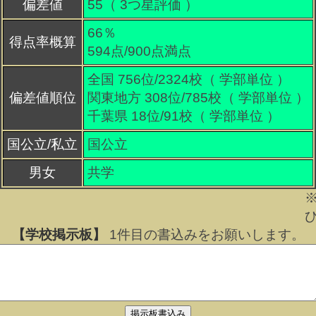
偏差値
55（
3
つ星評価 ）
66％
得点率概算
594点/900点満点
全国 756位/2324校（ 学部単位 ）
偏差値順位
関東地方 308位/785校（ 学部単位 ）
千葉県 18位/91校（ 学部単位 ）
国公立/私立
国公立
男女
共学
【学校掲示板】
1
件目の書込みをお願いします。