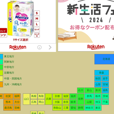
東北地方
北海道
関東地方
中部地方
近畿地方
青森
中国・四国地方
秋田
岩手
九州・沖縄地方
山形
宮城
石川
富山
新潟
福島
崎
佐賀
福岡
島根
鳥取
京都
滋賀
福井
群馬
栃木
茨城
山口
兵庫
長野
熊本
大分
広島
岡山
大阪
奈良
岐阜
山梨
埼玉
千葉
鹿児島
宮崎
和歌山
三重
愛知
静岡
神奈川
東京
愛媛
香川