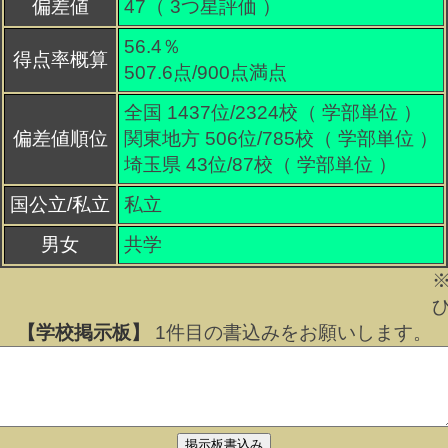
偏差値
47（
3
つ星評価 ）
56.4％
得点率概算
507.6点/900点満点
全国 1437位/2324校（ 学部単位 ）
偏差値順位
関東地方 506位/785校（ 学部単位 ）
埼玉県 43位/87校（ 学部単位 ）
国公立/私立
私立
男女
共学
【学校掲示板】
1
件目の書込みをお願いします。