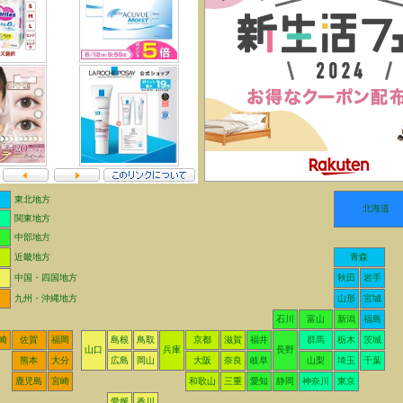
東北地方
北海道
関東地方
中部地方
近畿地方
青森
中国・四国地方
秋田
岩手
九州・沖縄地方
山形
宮城
石川
富山
新潟
福島
崎
佐賀
福岡
島根
鳥取
京都
滋賀
福井
群馬
栃木
茨城
山口
兵庫
長野
熊本
大分
広島
岡山
大阪
奈良
岐阜
山梨
埼玉
千葉
鹿児島
宮崎
和歌山
三重
愛知
静岡
神奈川
東京
愛媛
香川