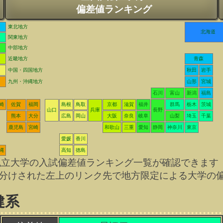
偏差値ランキング
東北地方
北海道
関東地方
中部地方
近畿地方
青森
中国・四国地方
秋田
岩手
九州・沖縄地方
山形
宮城
石川
富山
新潟
福島
崎
佐賀
福岡
島根
鳥取
京都
滋賀
福井
群馬
栃木
茨城
山口
兵庫
長野
熊本
大分
広島
岡山
大阪
奈良
岐阜
山梨
埼玉
千葉
鹿児島
宮崎
和歌山
三重
愛知
静岡
神奈川
東京
愛媛
香川
縄
高知
徳島
私立大学の入試偏差値ランキング一覧が確認できます
分けされた左上のリンク先で地方限定による大学の
健系