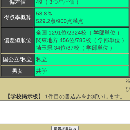
偏差値
49（
3
つ星評価 ）
58.8％
得点率概算
529.2点/900点満点
全国 1291位/2324校（ 学部単位 ）
偏差値順位
関東地方 456位/785校（ 学部単位 ）
埼玉県 34位/87校（ 学部単位 ）
国公立/私立
私立
男女
共学
【学校掲示板】
1
件目の書込みをお願いします。