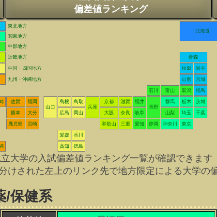
偏差値ランキング
東北地方
北海道
関東地方
中部地方
近畿地方
青森
中国・四国地方
秋田
岩手
九州・沖縄地方
山形
宮城
石川
富山
新潟
福島
崎
佐賀
福岡
島根
鳥取
京都
滋賀
福井
群馬
栃木
茨城
山口
兵庫
長野
熊本
大分
広島
岡山
大阪
奈良
岐阜
山梨
埼玉
千葉
鹿児島
宮崎
和歌山
三重
愛知
静岡
神奈川
東京
愛媛
香川
縄
高知
徳島
私立大学の入試偏差値ランキング一覧が確認できます
分けされた左上のリンク先で地方限定による大学の
薬/保健系