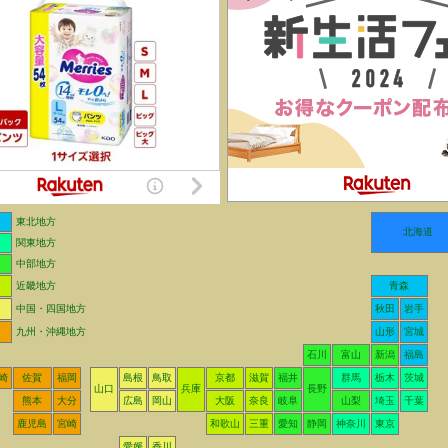
東北地方
北海道
関東地方
中部地方
近畿地方
青森
中国・四国地方
秋田
岩手
九州・沖縄地方
山形
宮城
石川
富山
新潟
福島
崎
佐賀
福岡
島根
鳥取
京都
滋賀
福井
群馬
栃木
茨城
山口
兵庫
長野
熊本
大分
広島
岡山
大阪
奈良
岐阜
山梨
埼玉
千葉
鹿児島
宮崎
和歌山
三重
愛知
静岡
神奈川
東京
愛媛
香川