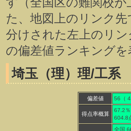
す（全国区の難関校が
た、地図上のリンク先
分けされた左上のリン
の偏差値ランキングを
埼玉（理）
理/工系
偏差値
56（
4
67.2％
得点率概算
604.
全国 6