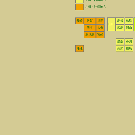
九州・沖縄地方
長崎
佐賀
福岡
島根
鳥取
山口
熊本
大分
広島
岡山
鹿児島
宮崎
愛媛
香川
沖縄
高知
徳島