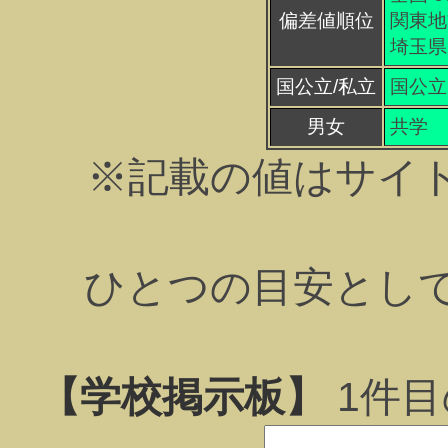
偏差値順位
関東地方
埼玉県 
国公立/私立
国公立
男女
共学
※記載の値はサイ
ひとつの目安とし
【学校掲示板】
1
件目