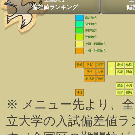
偏差値ランキング
偏
東北地方
関東地方
中部地方
近畿地方
中国・四国地方
九州・沖縄地方
長崎
佐賀
福岡
島根
鳥取
山口
熊本
大分
広島
岡山
鹿児島
宮崎
愛媛
香川
沖縄
高知
徳島
※ メニュー先より、
立大学の入試偏差値ラ