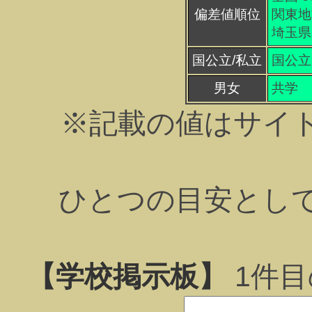
偏差値順位
関東地方
埼玉県 
国公立/私立
国公立
男女
共学
※記載の値はサイ
ひとつの目安とし
【学校掲示板】
1
件目