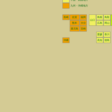
九州・沖縄地方
長崎
佐賀
福岡
島根
鳥取
山口
熊本
大分
広島
岡山
鹿児島
宮崎
愛媛
香川
沖縄
高知
徳島