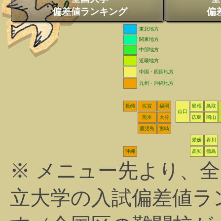
偏差値ランキング
偏
東北地方
関東地方
中部地方
近畿地方
中国・四国地方
九州・沖縄地方
長崎
佐賀
福岡
島根
鳥取
山口
熊本
大分
広島
岡山
鹿児島
宮崎
愛媛
香川
沖縄
高知
徳島
※ メニュー先より、
立大学の入試偏差値ラ