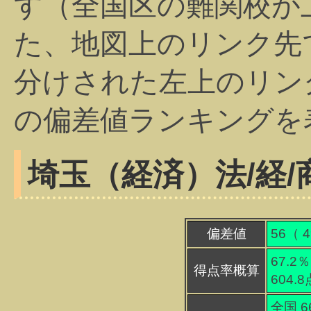
す（全国区の難関校が
た、地図上のリンク先
分けされた左上のリン
の偏差値ランキングを
埼玉（経済）
法/経/
偏差値
56（
4
67.2％
得点率概算
604.
全国 6