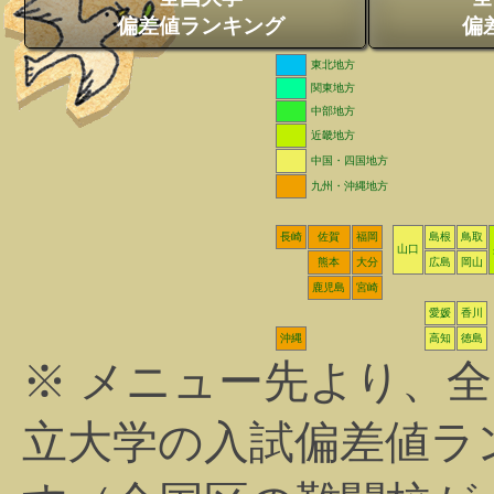
偏差値ランキング
偏
東北地方
関東地方
中部地方
近畿地方
中国・四国地方
九州・沖縄地方
長崎
佐賀
福岡
島根
鳥取
山口
熊本
大分
広島
岡山
鹿児島
宮崎
愛媛
香川
沖縄
高知
徳島
※ メニュー先より、
立大学の入試偏差値ラ