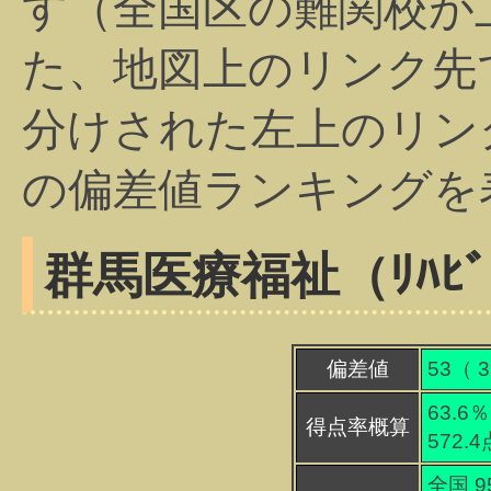
す（全国区の難関校が
た、地図上のリンク先
分けされた左上のリン
の偏差値ランキングを
群馬医療福祉（ﾘﾊﾋﾞﾘ
偏差値
53（
3
63.6％
得点率概算
572.
全国 9