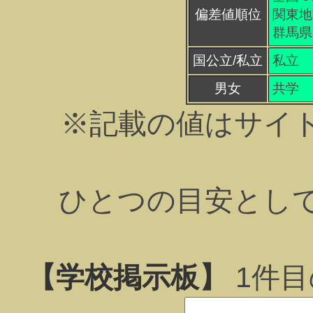
偏差値順位
関東地方
群馬県 
国公立/私立
私立
男女
共学
※記載の値はサイ
ひとつの目安とし
【学校掲示板】
1
件目