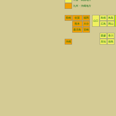
九州・沖縄地方
長崎
佐賀
福岡
島根
鳥取
山口
熊本
大分
広島
岡山
鹿児島
宮崎
愛媛
香川
沖縄
高知
徳島