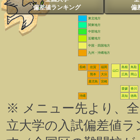
偏差値ランキング
偏
東北地方
関東地方
中部地方
近畿地方
中国・四国地方
九州・沖縄地方
長崎
佐賀
福岡
島根
鳥取
山口
熊本
大分
広島
岡山
鹿児島
宮崎
愛媛
香川
沖縄
高知
徳島
※ メニュー先より、
立大学の入試偏差値ラ