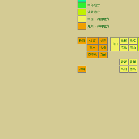
中部地方
近畿地方
中国・四国地方
九州・沖縄地方
長崎
佐賀
福岡
島根
鳥取
山口
熊本
大分
広島
岡山
鹿児島
宮崎
愛媛
香川
沖縄
高知
徳島