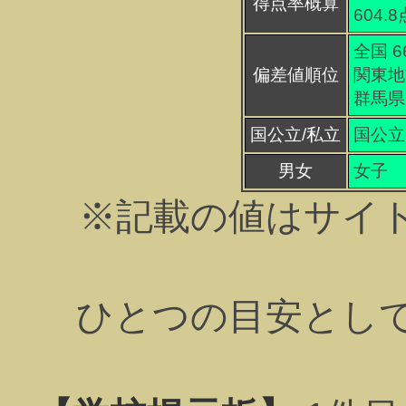
得点率概算
604.
全国 6
偏差値順位
関東地方
群馬県
国公立/私立
国公立
男女
女子
※記載の値はサイ
ひとつの目安とし