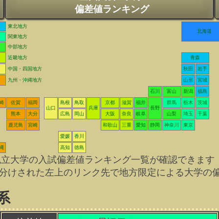
偏差値ランキング
東北地方
北海道
関東地方
中部地方
近畿地方
青森
中国・四国地方
秋田
岩手
九州・沖縄地方
山形
宮城
石川
富山
新潟
福島
崎
佐賀
福岡
島根
鳥取
京都
滋賀
福井
群馬
栃木
茨城
山口
兵庫
長野
熊本
大分
広島
岡山
大阪
奈良
岐阜
山梨
埼玉
千葉
鹿児島
宮崎
和歌山
三重
愛知
静岡
神奈川
東京
愛媛
香川
縄
高知
徳島
私立大学の入試偏差値ランキング一覧が確認できます
分けされた左上のリンク先で地方限定による大学の
系