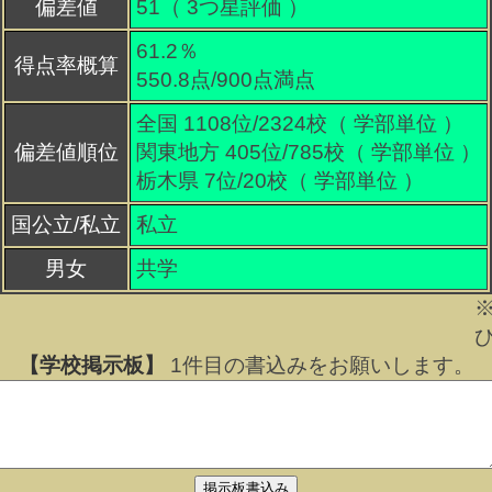
偏差値
51（
3
つ星評価 ）
61.2％
得点率概算
550.8点/900点満点
全国 1108位/2324校（ 学部単位 ）
偏差値順位
関東地方 405位/785校（ 学部単位 ）
栃木県 7位/20校（ 学部単位 ）
国公立/私立
私立
男女
共学
【学校掲示板】
1
件目の書込みをお願いします。