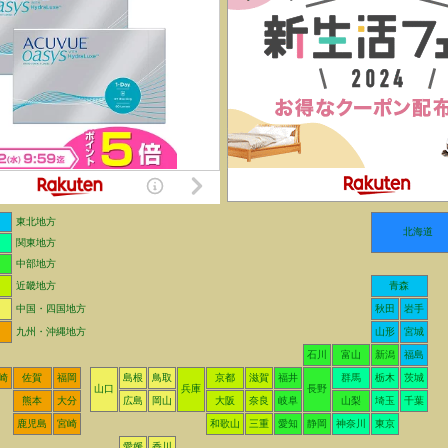
東北地方
北海道
関東地方
中部地方
近畿地方
青森
中国・四国地方
秋田
岩手
九州・沖縄地方
山形
宮城
石川
富山
新潟
福島
崎
佐賀
福岡
島根
鳥取
京都
滋賀
福井
群馬
栃木
茨城
山口
兵庫
長野
熊本
大分
広島
岡山
大阪
奈良
岐阜
山梨
埼玉
千葉
鹿児島
宮崎
和歌山
三重
愛知
静岡
神奈川
東京
愛媛
香川