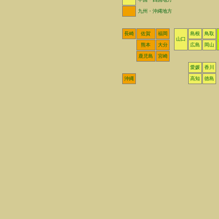
九州・沖縄地方
長崎
佐賀
福岡
島根
鳥取
山口
熊本
大分
広島
岡山
鹿児島
宮崎
愛媛
香川
沖縄
高知
徳島