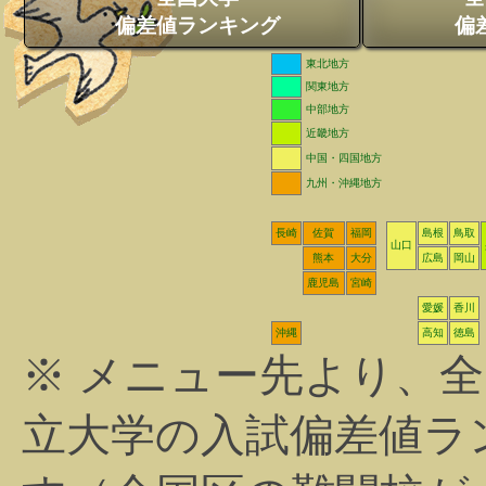
偏差値ランキング
偏
東北地方
関東地方
中部地方
近畿地方
中国・四国地方
九州・沖縄地方
長崎
佐賀
福岡
島根
鳥取
山口
熊本
大分
広島
岡山
鹿児島
宮崎
愛媛
香川
沖縄
高知
徳島
※ メニュー先より、
立大学の入試偏差値ラ