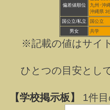
偏差値順位
九州･沖縄
沖縄県 3
国公立/私立
国公立
男女
共学
※記載の値はサイ
ひとつの目安とし
【学校掲示板】
1
件目