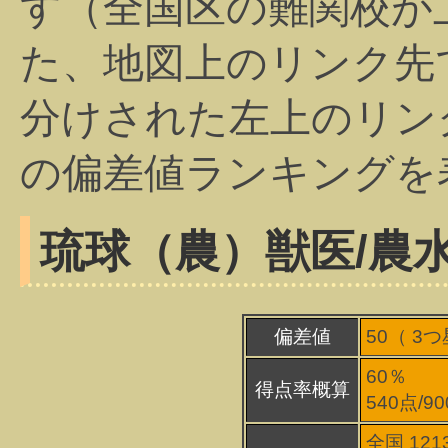
す（全国区の難関校が
た、地図上のリンク先
分けされた左上のリン
の偏差値ランキングを
琉球（農）
獣医/農
偏差値
50（
3
つ
60％
得点率概算
540点/9
全国 121