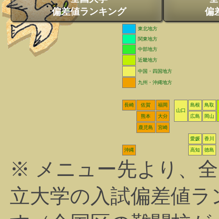
偏差値ランキング
偏
東北地方
関東地方
中部地方
近畿地方
中国・四国地方
九州・沖縄地方
長崎
佐賀
福岡
島根
鳥取
山口
熊本
大分
広島
岡山
鹿児島
宮崎
愛媛
香川
沖縄
高知
徳島
※ メニュー先より、
立大学の入試偏差値ラ