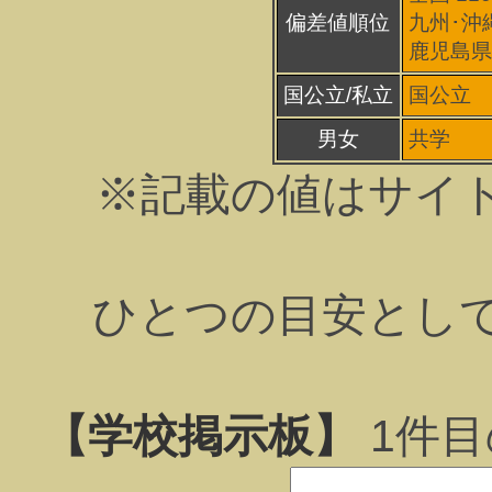
偏差値順位
九州･沖縄
鹿児島県 
国公立/私立
国公立
男女
共学
※記載の値はサイ
ひとつの目安とし
【学校掲示板】
1
件目