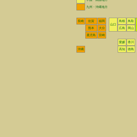
九州・沖縄地方
長崎
佐賀
福岡
島根
鳥取
山口
熊本
大分
広島
岡山
鹿児島
宮崎
愛媛
香川
沖縄
高知
徳島