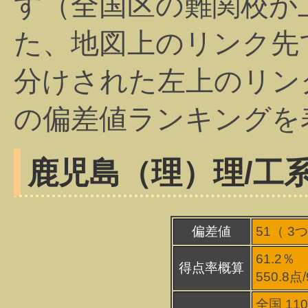
す（全国区の難関校が
た、地図上のリンク先
分けされた左上のリン
の偏差値ランキングを
鹿児島（理）
理/工
偏差値
51（
3
つ
61.2％
得点率概算
550.8点
全国 11