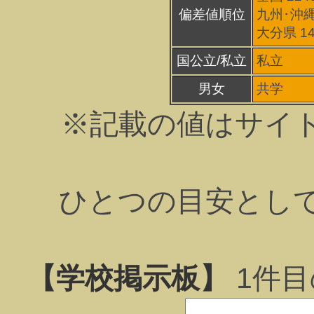
偏差値順位
九州･沖縄
大分県 1
国公立/私立
私立
男女
共学
※記載の値はサイ
ひとつの目安とし
【学校掲示板】
1
件目