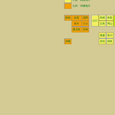
九州・沖縄地方
長崎
佐賀
福岡
島根
鳥取
山口
熊本
大分
広島
岡山
鹿児島
宮崎
愛媛
香川
沖縄
高知
徳島