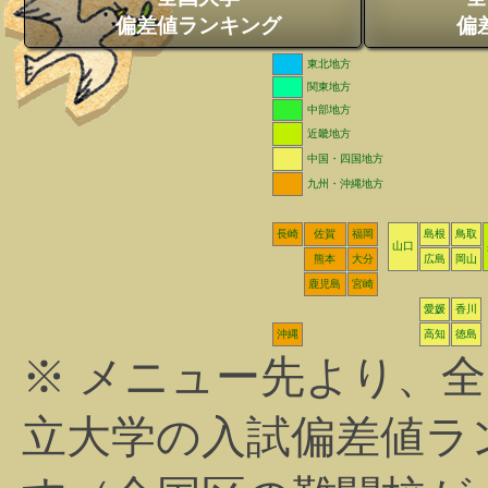
偏差値ランキング
偏
東北地方
関東地方
中部地方
近畿地方
中国・四国地方
九州・沖縄地方
長崎
佐賀
福岡
島根
鳥取
山口
熊本
大分
広島
岡山
鹿児島
宮崎
愛媛
香川
沖縄
高知
徳島
※ メニュー先より、
立大学の入試偏差値ラ