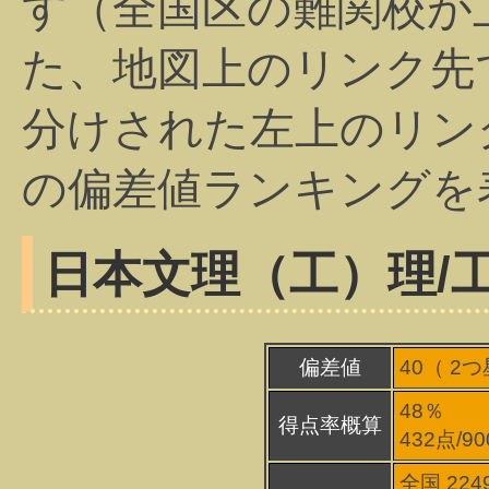
す（全国区の難関校が
た、地図上のリンク先
分けされた左上のリン
の偏差値ランキングを
日本文理（工）
理/
偏差値
40（
2
つ
48％
得点率概算
432点/9
全国 224