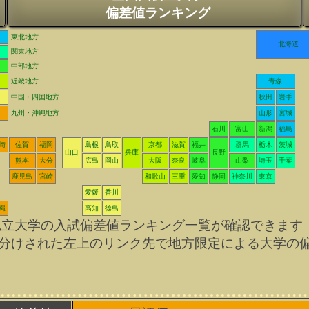
偏差値ランキング
東北地方
北海道
関東地方
中部地方
近畿地方
青森
中国・四国地方
秋田
岩手
九州・沖縄地方
山形
宮城
石川
富山
新潟
福島
崎
佐賀
福岡
島根
鳥取
京都
滋賀
福井
群馬
栃木
茨城
山口
兵庫
長野
熊本
大分
広島
岡山
大阪
奈良
岐阜
山梨
埼玉
千葉
鹿児島
宮崎
和歌山
三重
愛知
静岡
神奈川
東京
愛媛
香川
縄
高知
徳島
私立大学の入試偏差値ランキング一覧が確認できます
分けされた左上のリンク先で地方限定による大学の