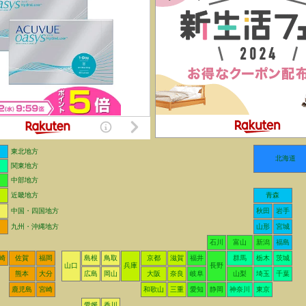
東北地方
北海道
関東地方
中部地方
近畿地方
青森
中国・四国地方
秋田
岩手
九州・沖縄地方
山形
宮城
石川
富山
新潟
福島
崎
佐賀
福岡
島根
鳥取
京都
滋賀
福井
群馬
栃木
茨城
山口
兵庫
長野
熊本
大分
広島
岡山
大阪
奈良
岐阜
山梨
埼玉
千葉
鹿児島
宮崎
和歌山
三重
愛知
静岡
神奈川
東京
愛媛
香川