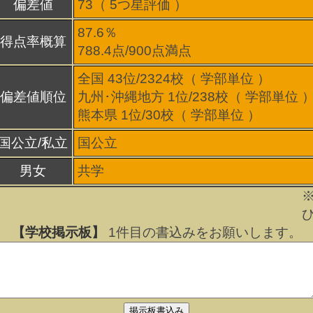
偏差値
73（
5
つ星評価 ）
87.6％
得点率概算
788.4点/900点満点
全国 43位/2324校（ 学部単位 ）
偏差値順位
九州･沖縄地方 1位/238校（ 学部単位 
熊本県 1位/30校（ 学部単位 ）
国公立/私立
国公立
男女
共学
【学校掲示板】
1
件目の書込みをお願いします。