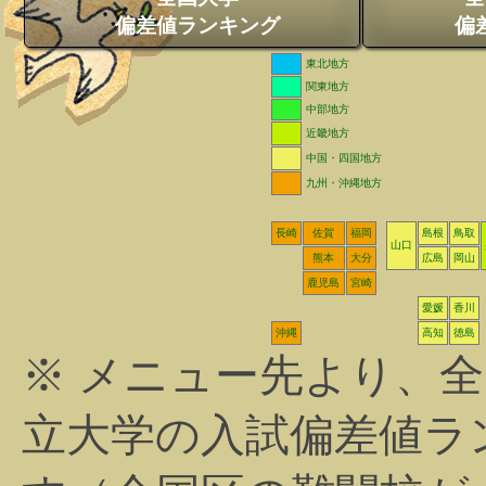
偏差値ランキング
偏
東北地方
関東地方
中部地方
近畿地方
中国・四国地方
九州・沖縄地方
長崎
佐賀
福岡
島根
鳥取
山口
熊本
大分
広島
岡山
鹿児島
宮崎
愛媛
香川
沖縄
高知
徳島
※ メニュー先より、
立大学の入試偏差値ラ