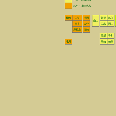
九州・沖縄地方
長崎
佐賀
福岡
島根
鳥取
山口
熊本
大分
広島
岡山
鹿児島
宮崎
愛媛
香川
沖縄
高知
徳島