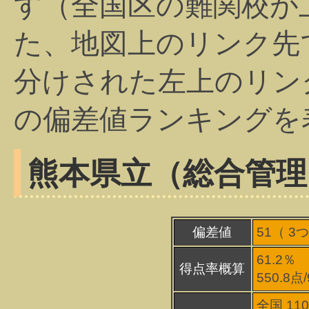
す（全国区の難関校が
た、地図上のリンク先
分けされた左上のリン
の偏差値ランキングを
熊本県立（総合管理
偏差値
51（
3
つ
61.2％
得点率概算
550.8点
全国 11