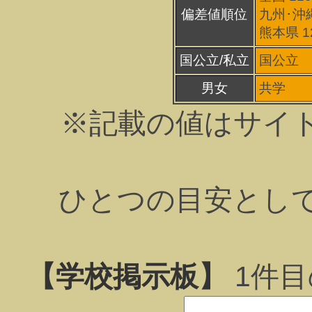
偏差値順位
九州･沖縄
熊本県 1
国公立/私立
国公立
男女
共学
※記載の値はサイ
ひとつの目安とし
【学校掲示板】
1
件目