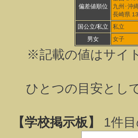
偏差値順位
九州･沖縄
長崎県 1
国公立/私立
私立
男女
女子
※記載の値はサイ
ひとつの目安とし
【学校掲示板】
1
件目