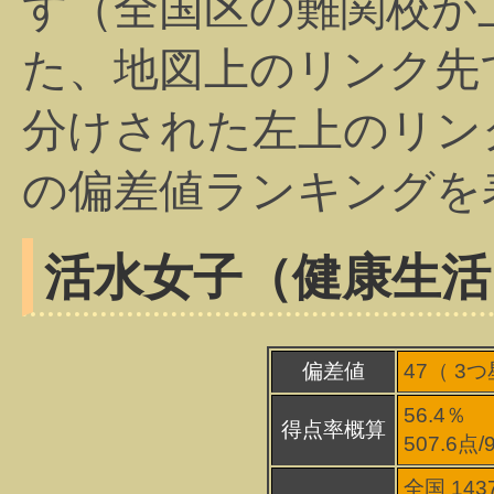
す（全国区の難関校が
た、地図上のリンク先
分けされた左上のリン
の偏差値ランキングを
活水女子（健康生活
偏差値
47（
3
つ
56.4％
得点率概算
507.6点
全国 143