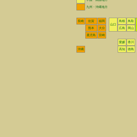
九州・沖縄地方
長崎
佐賀
福岡
島根
鳥取
山口
熊本
大分
広島
岡山
鹿児島
宮崎
愛媛
香川
沖縄
高知
徳島