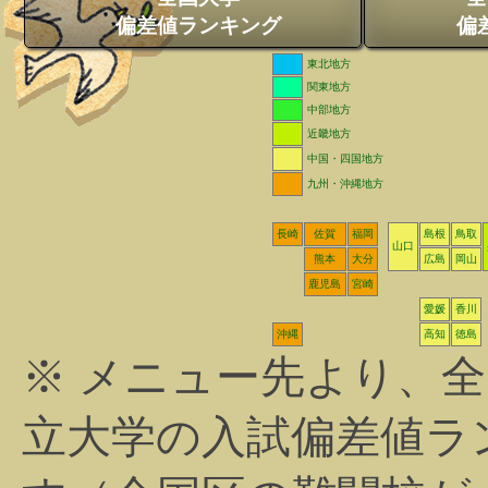
偏差値ランキング
偏
東北地方
関東地方
中部地方
近畿地方
中国・四国地方
九州・沖縄地方
長崎
佐賀
福岡
島根
鳥取
山口
熊本
大分
広島
岡山
鹿児島
宮崎
愛媛
香川
沖縄
高知
徳島
※ メニュー先より、
立大学の入試偏差値ラ