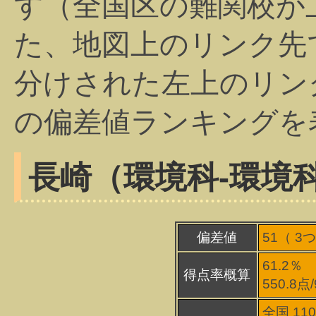
す（全国区の難関校が
た、地図上のリンク先
分けされた左上のリン
の偏差値ランキングを
長崎（環境科-環境
偏差値
51（
3
つ
61.2％
得点率概算
550.8点
全国 11