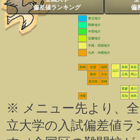
偏差値ランキング
偏
東北地方
関東地方
中部地方
近畿地方
中国・四国地方
九州・沖縄地方
長崎
佐賀
福岡
島根
鳥取
山口
熊本
大分
広島
岡山
鹿児島
宮崎
愛媛
香川
沖縄
高知
徳島
※ メニュー先より、
立大学の入試偏差値ラ