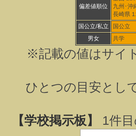
偏差値順位
九州･沖縄
長崎県 1
国公立/私立
国公立
男女
共学
※記載の値はサイ
ひとつの目安とし
【学校掲示板】
1
件目