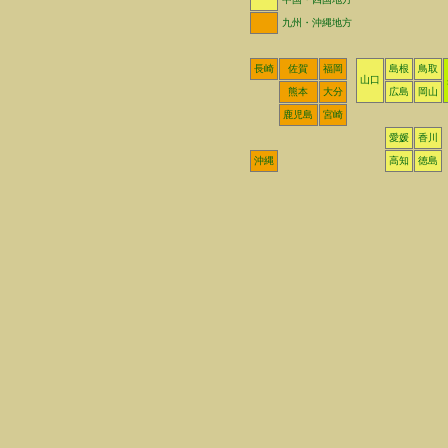
九州・沖縄地方
長崎
佐賀
福岡
島根
鳥取
山口
熊本
大分
広島
岡山
鹿児島
宮崎
愛媛
香川
沖縄
高知
徳島