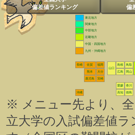
偏差値ランキング
偏
東北地方
関東地方
中部地方
近畿地方
中国・四国地方
九州・沖縄地方
長崎
佐賀
福岡
島根
鳥取
山口
熊本
大分
広島
岡山
鹿児島
宮崎
愛媛
香川
沖縄
高知
徳島
※ メニュー先より、
立大学の入試偏差値ラ