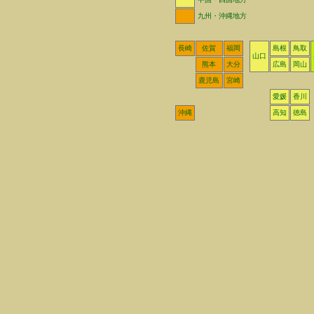
九州・沖縄地方
長崎
佐賀
福岡
島根
鳥取
山口
熊本
大分
広島
岡山
鹿児島
宮崎
愛媛
香川
沖縄
高知
徳島