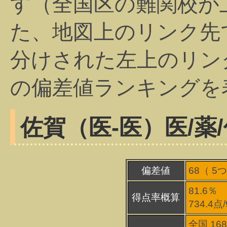
す（全国区の難関校が
た、地図上のリンク先
分けされた左上のリン
の偏差値ランキングを
佐賀（医-医）
医/薬
偏差値
68（
5
つ
81.6％
得点率概算
734.4点
全国 16