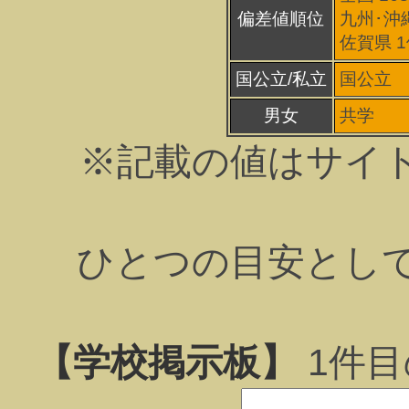
偏差値順位
九州･沖縄
佐賀県 1
国公立/私立
国公立
男女
共学
※記載の値はサイ
ひとつの目安とし
【学校掲示板】
1
件目